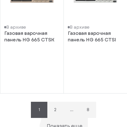
В архиве
В архиве
Газовая варочная
Газовая варочная
панель HG 665 CTSK
панель HG 665 CTSI
писка
ступление
ажите
ail, на
торый
ужно
равить
упить
омление
1
2
...
8
1 клик
о
уплении
ьте номер
Показать еще