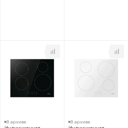
информационные
у
вас
материалы
есть
Отправить
аккаунт
В архиве
В архиве
Индукционная
Индукционная