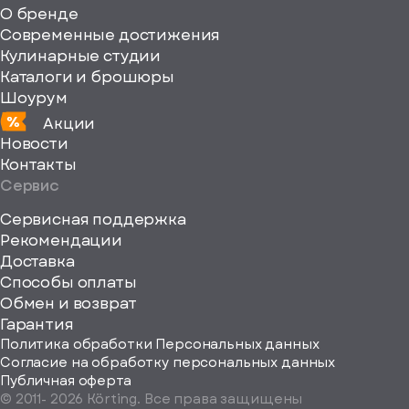
fill="none"
О бренде
xmlns="http://www
Современные достижения
Кулинарные студии
Каталоги и брошюры
Шоурум
Акции
Новости
Контакты
Сервис
Сервисная поддержка
Рекомендации
ерите
Доставка
Способы оплаты
ород
Обмен и возврат
Гарантия
Политика обработки Персональных данных
Согласие на обработку персональных данных
Публичная оферта
© 2011-
2026
Körting. Все права защищены