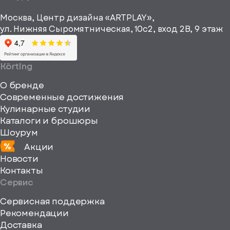
рекламные и
height="64"
информационные
Москва, Центр дизайна «ARTPLAY»,
viewBox="0
материалы
ул. Нижняя Сыромятническая, 10с2, вход 2B, 9 этаж
одписаться
0
64
64"
Körting
fill="none"
О бренде
xmlns="http://www
Современные достижения
Кулинарные студии
Каталоги и брошюры
Шоурум
Акции
Новости
Контакты
Сервис
Сервисная поддержка
Рекомендации
ерите
Доставка