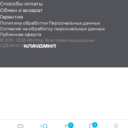
Способы оплаты
ород
Обмен и возврат
Гарантия
Политика обработки Персональных данных
Согласие на обработку персональных данных
Публичная оферта
© 2011-
2026
Körting. Все права защищены
Определить
СДЕЛАНО В
автоматически
Москва
Санкт-
Петербург
Екатеринбург
Краснодар
Нижний
Новгород
Новосибирск
Ростов-
на-
Дону
0
0