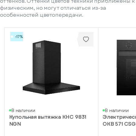
оттенков. Оттенки цветов техники приближены к
физическим, но могут отличаться из-за
особенностей цветопередачи.
-17%
писка
В наличии
В наличии
Купольная вытяжка KHC 9831
Электричес
ступление
NGN
OKB 571 CS
ажите
ail, на