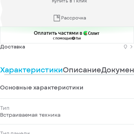
Купить в 1 клик
информационные
у
вас
материалы
есть
Отправить
аккаунт
Рассрочка
Оплатить частями в
с помощью
Доставка
Характеристики
Описание
Докумен
Основные характеристики
Тип
Встраиваемая техника
Тип панели