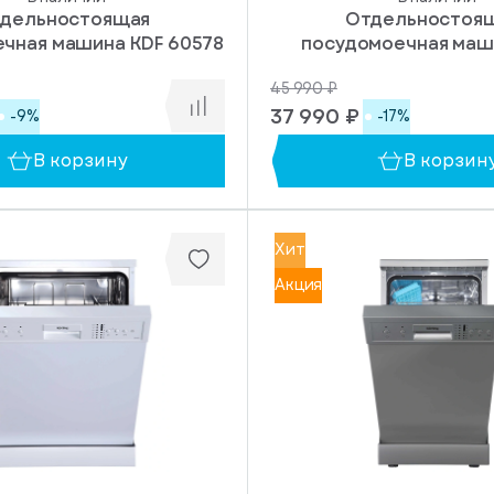
дельностоящая
Отдельностоя
чная машина KDF 60578
посудомоечная маш
60240 N
45 990 ₽
37 990 ₽
-9%
-17%
В корзину
В корзин
Хит
Акция