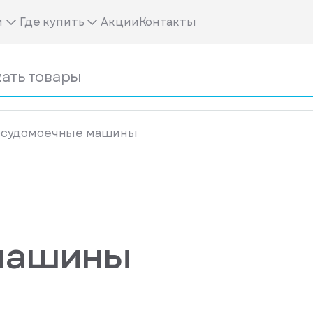
м
Где купить
Акции
Контакты
осудомоечные машины
машины