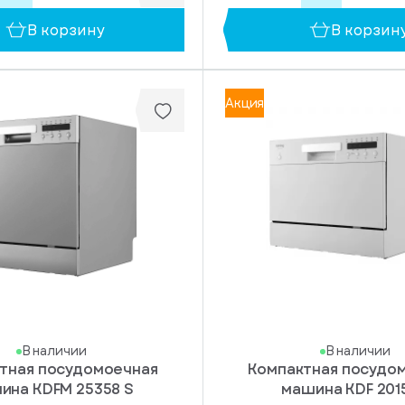
В корзину
В корзин
Акция
В наличии
В наличии
тная посудомоечная
Компактная посудо
ина KDFM 25358 S
машина KDF 201