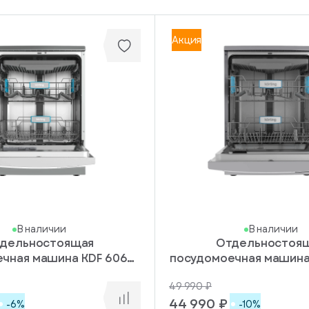
Акция
В наличии
В наличии
дельностоящая
Отдельностоя
чная машина KDF 60678
посудомоечная машина
S
S
49 990 ₽
44 990 ₽
-6%
-10%