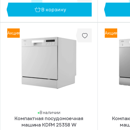
В корзину
Разбрызгивателей
(шт)
Акция
Акция
1
2
Тип
сушки
Активная
Конденсационная
В наличии
Компактная посудомоечная
Компак
машина KDFM 25358 W
маш