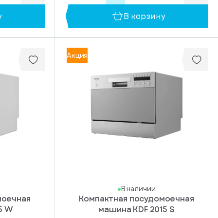
у
В корзину
Акция
В наличии
моечная
Компактная посудомоечная
5 W
машина KDF 2015 S