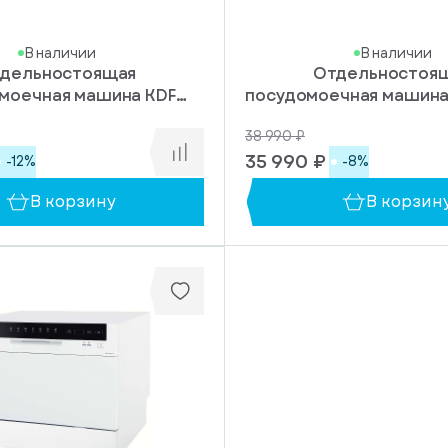
В наличии
В наличии
дельностоящая
Отдельностоя
моечная машина KDF
посудомоечная машина
60240
S
38 990 ₽
35 990 ₽
-12%
-8%
В корзину
В корзин