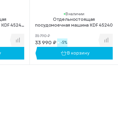
В наличии
щая
Отдельностоящая
 KDF 45240
посудомоечная машина KDF 45240
35 790 ₽
33 990 ₽
-5%
у
В корзину