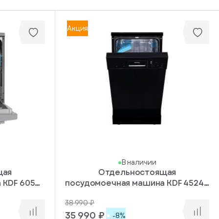
Акция
В наличии
щая
Отдельностоящая
 KDF 60578
посудомоечная машина KDF 45240
N
38 990 ₽
35 990 ₽
-8%