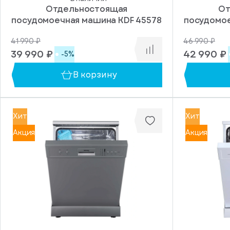
Отдельностоящая
От
посудомоечная машина KDF 45578
посудомое
41 990 ₽
46 990 ₽
39 990 ₽
42 990 ₽
-5%
В корзину
Хит
Хит
Акция
Акция