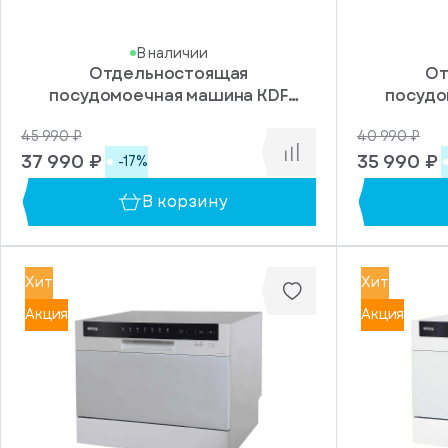
В наличии
Отдельностоящая
От
посудомоечная машина KDF
посудо
60240 S
45 990 ₽
40 990 ₽
37 990 ₽
35 990 ₽
-17%
В корзину
Хит
Хит
Акция
Акция