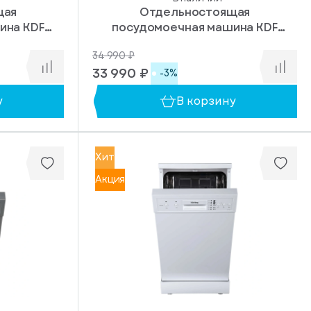
щая
Отдельностоящая
ина KDF
посудомоечная машина KDF
60060
34 990 ₽
33 990 ₽
-3%
у
В корзину
Хит
Акция