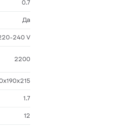
0.7
Да
220-240 V
2200
0x190x215
1.7
12