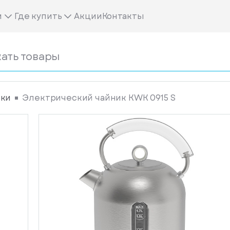
м
Где купить
Акции
Контакты
ики
Электрический чайник KWK 0915 S