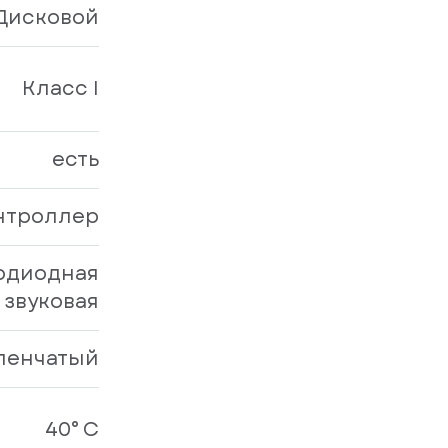
Дисковой
Класс I
есть
нтроллер
одиодная
 звуковая
пенчатый
40° С