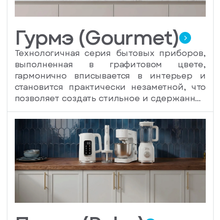
Гурмэ (Gourmet)
Технологичная серия бытовых приборов,
выполненная в графитовом цвете,
гармонично вписывается в интерьер и
становится практически незаметной, что
позволяет создать стильное и сдержанное
пространство. В то же время элегантный
дизайн и глубокий цвет техники этой
серии могут акцентно выделяться на
светлых кухнях, добавляя контраст и
визуальную привлекательность.
Графитовые приборы идеально сочетаются
с различными отделочными материалами
и цветами, что делает их универсальным
выбором для самых разных стилистик.