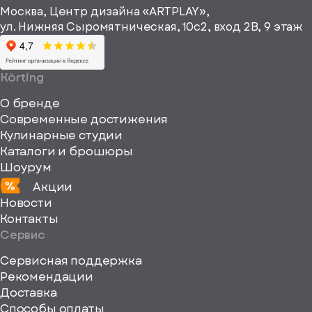
информационные
Москва, Центр дизайна «ARTPLAY»,
viewBox="0
материалы
ул. Нижняя Сыромятническая, 10с2, вход 2B, 9 этаж
одписаться
0
64
64"
Körting
fill="none"
О бренде
xmlns="http://www
Современные достижения
Кулинарные студии
Каталоги и брошюры
Шоурум
Акции
Новости
Контакты
Сервис
Сервисная поддержка
Рекомендации
ерите
Доставка
Способы оплаты