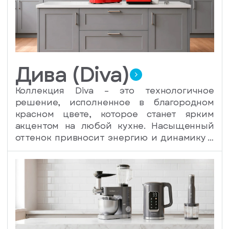
благодаря которым каждая деталь этой
коллекции продумана до мелочей.
Дива (Diva)
Коллекция Diva – это технологичное
решение, исполненное в благородном
красном цвете, которое станет ярким
акцентом на любой кухне. Насыщенный
оттенок привносит энергию и динамику в
интерьер, создавая атмосферу уюта и
стиля. Ярко-красный цвет не только
привлекает внимание, но и добавляет
характер, делая кухню центром
притяжения для гостей и местом, где
хочется проводить время.