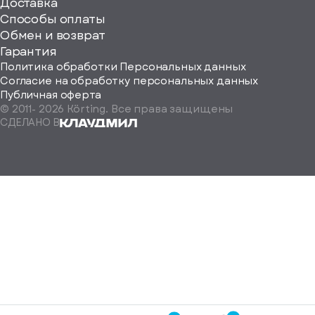
ерите
Доставка
Способы оплаты
ород
Обмен и возврат
Гарантия
Политика обработки Персональных данных
Согласие на обработку персональных данных
Публичная оферта
© 2011-
2026
Körting. Все права защищены
Определить
СДЕЛАНО В
автоматически
Москва
Санкт-
Петербург
Екатеринбург
Краснодар
Нижний
Новгород
Новосибирск
Ростов-
на-