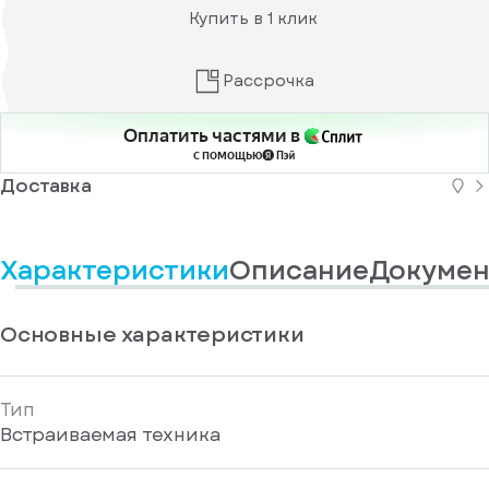
информационные
у
Купить в 1 клик
вас
материалы
есть
Отправить
аккаунт
Рассрочка
Оплатить частями в
с помощью
Доставка
Характеристики
Описание
Докумен
Основные характеристики
Тип
Встраиваемая техника