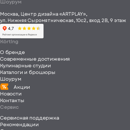
a="64"
Шоурум
рекламные и
height="64"
информационные
Москва, Центр дизайна «ARTPLAY»,
viewBox="0
материалы
ул. Нижняя Сыромятническая, 10с2, вход 2B, 9 этаж
одписаться
0
64
64"
Körting
fill="none"
О бренде
xmlns="http://www
Современные достижения
Кулинарные студии
Каталоги и брошюры
Шоурум
Акции
Новости
Контакты
Сервис
Сервисная поддержка
Рекомендации