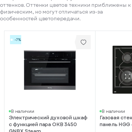
оттенков. Оттенки цветов техники приближены к
физическим, но могут отличаться из-за
особенностей цветопередачи.
-7%
писка
В наличии
В наличии
Электрический духовой шкаф
Газовая сте
ступление
c функцией пара OKB 3450
панель HGG 
ажите
GNBX Steam