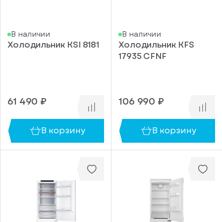
1221
1770
В наличии
В наличии
1785
Холодильник KSI 8181
Холодильник KFS
17935 CFNF
1937
1953
818
61 490 ₽
106 990 ₽
Ширина
(мм)
540
В корзину
В корзину
556
595
596
690