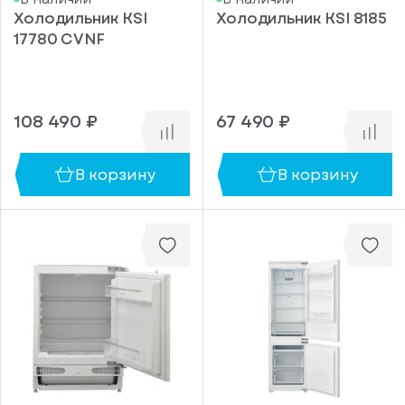
Тип
Холодильник KSI
Холодильник KSI 8185
разморозки
17780 CVNF
морозильной
камеры
No
Frost
108 490 ₽
67 490 ₽
Нет
Ручное
В корзину
В корзину
Тип
компрессора
Инверторный
Стандартный
Крепление
фасада
Жесткое
Слайдерное
Высота
(мм)