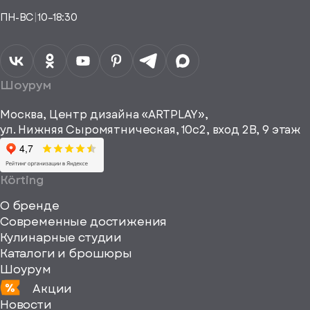
Понятно,
аналога
Я даю своё
ПН-ВС
|
10–18:30
согласие на
Телефон*
Отправить
спасибо
обработку
персональных
данных
Я согласен
получать
a="64"
Шоурум
рекламные и
height="64"
информационные
Москва, Центр дизайна «ARTPLAY»,
viewBox="0
материалы
ул. Нижняя Сыромятническая, 10с2, вход 2B, 9 этаж
одписаться
0
64
64"
Körting
fill="none"
О бренде
xmlns="http://www
Современные достижения
Кулинарные студии
Каталоги и брошюры
Шоурум
Акции
Новости