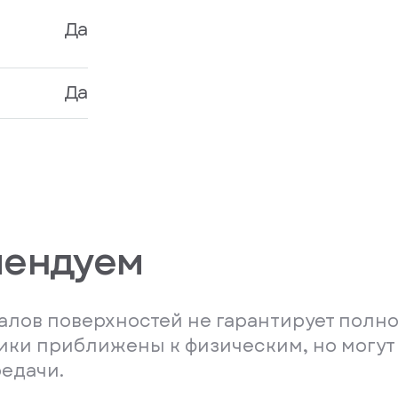
Да
Да
мендуем
лов поверхностей не гарантирует полно
ники приближены к физическим, но могут
редачи.