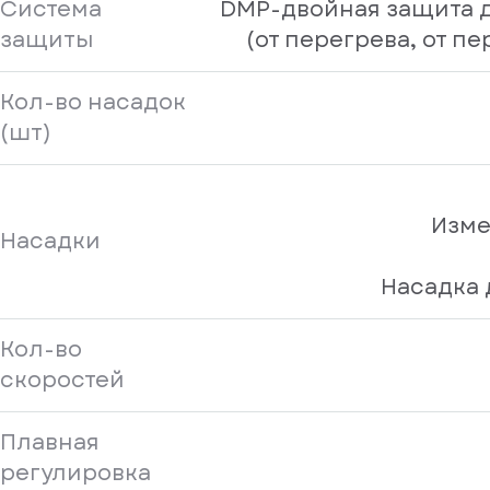
Система
DMP-двойная защита 
защиты
(от перегрева, от пе
Кол-во насадок
(шт)
Изме
Насадки
Насадка 
Кол-во
скоростей
Плавная
регулировка