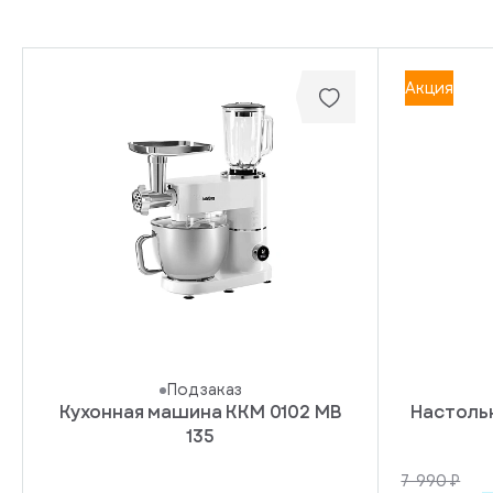
Акция
Под заказ
Кухонная машина KKM 0102 MB
Настоль
135
7 990 ₽