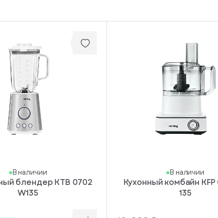
В наличии
В наличии
ный блендер KTB 0702
Кухонный комбайн KFP
W135
135