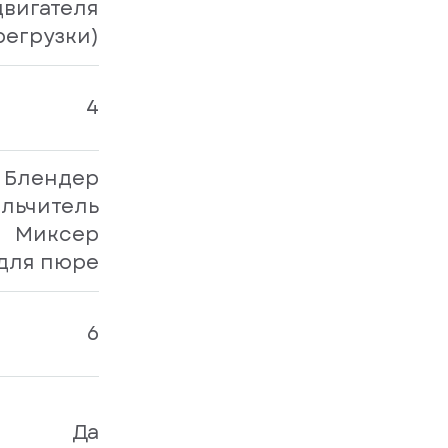
двигателя
регрузки)
4
Блендер
льчитель
Миксер
для пюре
6
Да