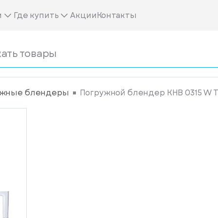
м
Где купить
Акции
Контакты
ужные блендеры
Погружной блендер KHB 0315 W T