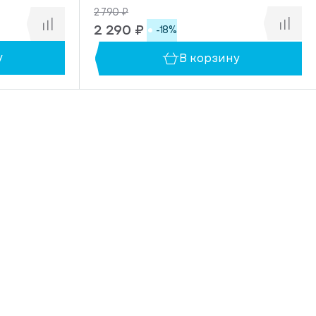
2 790 ₽
2 290 ₽
-18%
у
В корзину