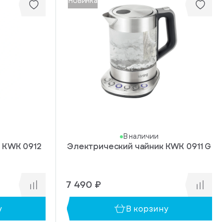
Новинка
В наличии
 KWK 0912
Электрический чайник KWK 0911 G
7 490 ₽
у
В корзину