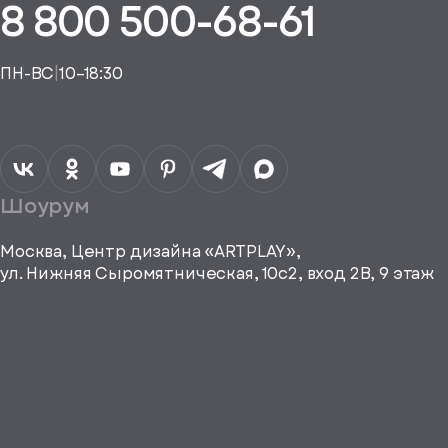
8 800 500-68-61
, спасибо
ть рекламные и
, спасибо
материалы
исаться
ПН-ВС
|
10–18:30
a="64"
Шоурум
height="64"
viewBox="0
0 64
Москва, Центр дизайна «ARTPLAY»,
64"
ул. Нижняя Сыромятническая, 10с2, вход 2B, 9 этаж
fill="none"
xmlns="http://www.w3.org/2000/
е город