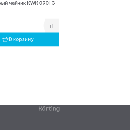
ый чайник KWK 0901 G
В корзину
Körting