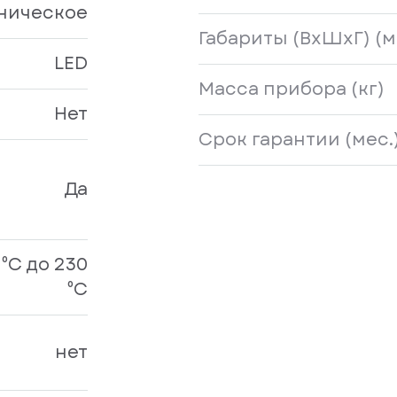
ническое
Габариты (ВxШхГ) (м
LED
Масса прибора (кг)
Нет
Срок гарантии (мес.
Да
 ⁰С до 230
⁰С
нет