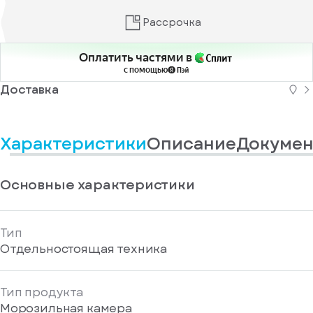
информационные
у
вас
материалы
Рассрочка
есть
Отправить
аккаунт
Оплатить частями в
с помощью
Доставка
Характеристики
Описание
Докумен
Основные характеристики
Тип
Отдельностоящая техника
Тип продукта
Морозильная камера