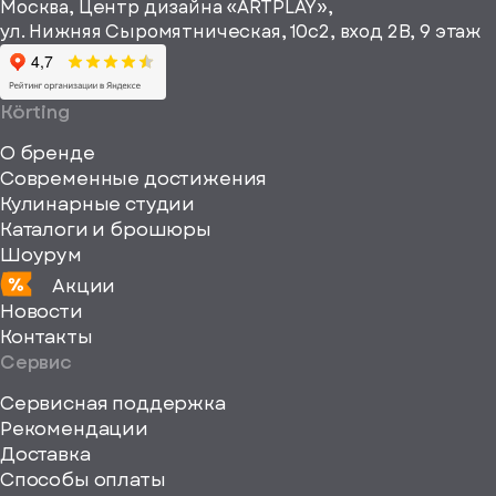
Москва, Центр дизайна «ARTPLAY»,
viewBox="0
материалы
ул. Нижняя Сыромятническая, 10с2, вход 2B, 9 этаж
одписаться
0
64
64"
Körting
fill="none"
О бренде
xmlns="http://www
Современные достижения
Кулинарные студии
Каталоги и брошюры
Шоурум
Акции
Новости
Контакты
Сервис
Сервисная поддержка
Рекомендации
ерите
Доставка
Способы оплаты