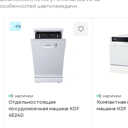
особенностей цветопередачи.
-5%
писка
В наличии
В наличии
Отдельностоящая
Компактная
ступление
посудомоечная машина KDF
машина KDF
ажите
45240
ail, на
торый