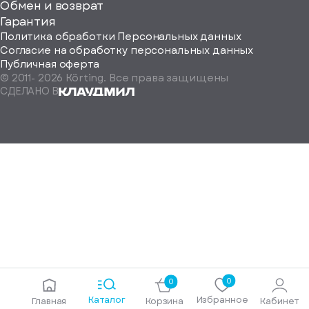
ород
Обмен и возврат
Гарантия
Политика обработки Персональных данных
Согласие на обработку персональных данных
Публичная оферта
© 2011-
2026
Körting. Все права защищены
Определить
СДЕЛАНО В
автоматически
Москва
Санкт-
Петербург
Екатеринбург
Краснодар
Нижний
Новгород
Новосибирск
Ростов-
на-
Дону
0
0
Самара
Каталог
Избранное
Главная
Корзина
Кабинет