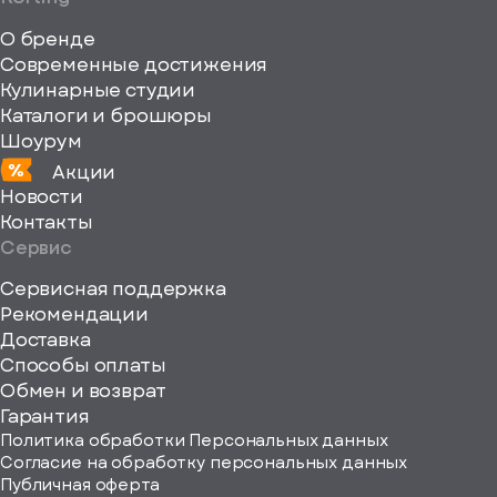
Ручное
fill="none"
Тип
О бренде
компрессора
xmlns="http://www
Современные достижения
Инверторный
Кулинарные студии
Каталоги и брошюры
Стандартный
Шоурум
Крепление
Акции
фасада
Новости
Жесткое
Контакты
Слайдерное
Сервис
Высота
Сервисная поддержка
(мм)
Рекомендации
1221
ерите
Доставка
1770
Способы оплаты
ород
Обмен и возврат
1775
Гарантия
1785
Политика обработки Персональных данных
1788
Согласие на обработку персональных данных
Публичная оферта
1850