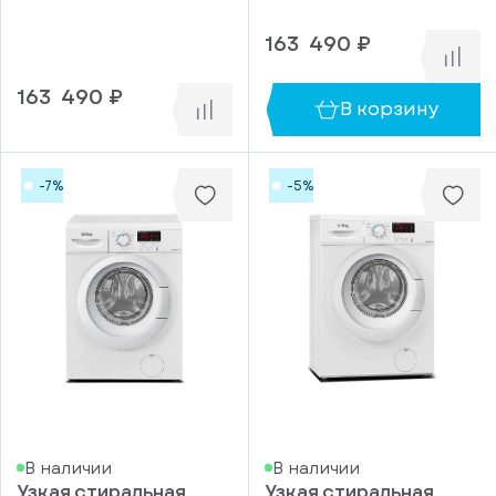
амортизатор
фронтальной
163 490 ₽
панели
Да
163 490 ₽
В корзину
Нет
Периметриальное
всасывание
-7%
-5%
Да
Нет
Функция
Clean
Air
Да
Нет
Сенсор
дыма и
пара
В наличии
В наличии
Да
Узкая стиральная
Узкая стиральная