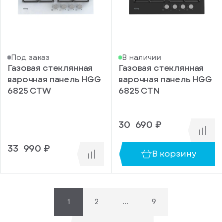
337
340
341
351
Под заказ
В наличии
352
Газовая стеклянная
Газовая стеклянная
варочная панель HGG
варочная панель HGG
360
6825 CTW
6825 CTN
380
писка
403
30 690 ₽
ступление
432
ажите
459
33 990 ₽
В корзину
ail, на
460
торый
461
ужно
равить
474
упить
омление
1
2
...
9
503
1 клик
о
510