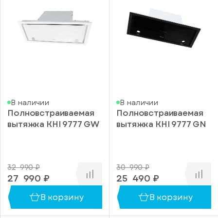
500
550
600
650
750
800
850
В наличии
В наличии
900
Полновстраиваемая
Полновстраиваемая
вытяжка KHI 9777 GW
вытяжка KHI 9777 GN
950
Управление
Кнопочное
Механическое
32 990 ₽
30 990 ₽
27 990 ₽
25 490 ₽
Сенсорное
Электронное
В корзину
В корзину
с
поворотным