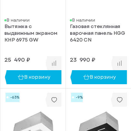
нержавеющая
сталь
Золотистый
В наличии
В наличии
Кашемир
Вытяжка с
Газовая стеклянная
выдвижным экраном
варочная панель HGG
Серый
KHP 6975 GW
6420 CN
Стальной
Шампань
25 490 ₽
23 990 ₽
Коричневый
Черный,
черная
В корзину
В корзину
нержавеющая
сталь
Антрацит
-63%
-9%
Серебристый
Темно-
cерый
Античный
белый,