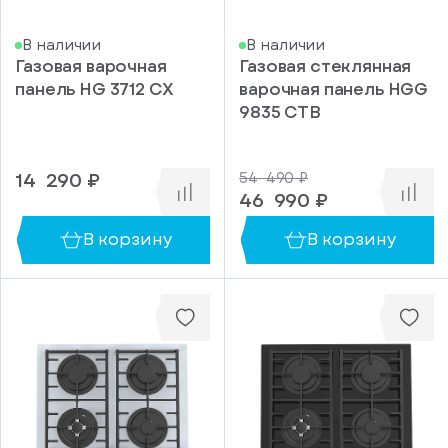
133
В наличии
В наличии
135
Газовая варочная
Газовая стеклянная
173
панель HG 3712 CX
варочная панель HGG
9835 CTB
241
243
14 290 ₽
253
54 490 ₽
46 990 ₽
267
В корзину
В корзину
271
274
300
304
317
320
330