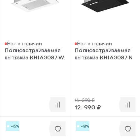
серебро
Белое стекло,
нержавеющая
сталь
Слоновая
кость,
бронза
Нет в наличии
Нет в наличии
Черное
Полновстраиваемая
Полновстраиваемая
стекло,
вытяжка KHI 60087 W
вытяжка KHI 60087 N
нержавеющая
сталь
Черный,
бронза
Белый-
молочный
Красный
14 290 ₽
12 990 ₽
Производительность
(м³/ч)
400
-15%
-18%
450