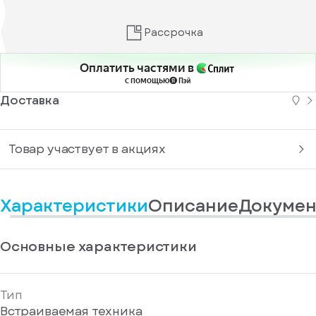
информационные
у
вас
материалы
есть
Отправить
Рассрочка
аккаунт
Оплатить частями в
с помощью
Доставка
Товар участвует в акциях
Характеристики
Описание
Докумен
Основные характеристики
Тип
Встраиваемая техника