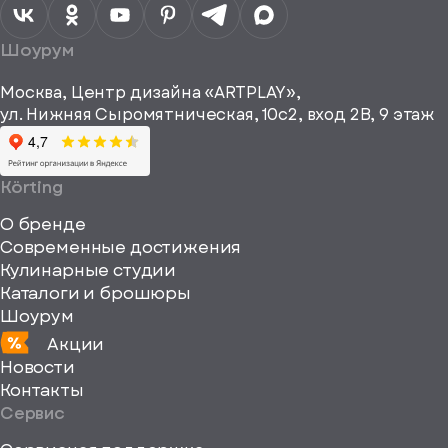
данных
Я согласен
получать
a="64"
Шоурум
рекламные и
height="64"
информационные
Москва, Центр дизайна «ARTPLAY»,
viewBox="0
материалы
ул. Нижняя Сыромятническая, 10с2, вход 2B, 9 этаж
одписаться
0
64
64"
Körting
fill="none"
О бренде
xmlns="http://www
Современные достижения
Кулинарные студии
Каталоги и брошюры
Шоурум
Акции
Новости
Контакты
Сервис