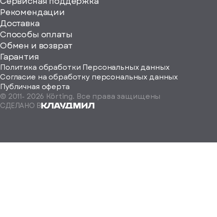
Сервисная поддержка
Рекомендации
ерите
Доставка
Способы оплаты
ород
Обмен и возврат
Гарантия
Политика обработки Персональных данных
Согласие на обработку персональных данных
Публичная оферта
© 2011-
2026
Körting. Все права защищены
Определить
СДЕЛАНО В
автоматически
Москва
Санкт-
Петербург
Екатеринбург
Краснодар
Нижний
Новгород
Новосибирск