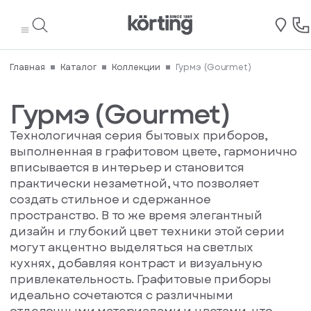
равлено
ащение.
перь вы
Авторизация
Авторизация
Регистрация
Написать
Написать
Акции
асибо.
Ваше
ерждение
ервыми
свяжемся
общение
директору
отзыв
для
те на номер
наете о
то и будет
 вами в
востях,
товара
шее время.
мотрено в
Главная
Каталог
Коллекции
Гурмэ (Gourmet)
кциях и
ижайшее
авлено
Введите
Введите
циальных
время.
номер
номер
Гурмэ (Gourmet)
бо за ваш
ложениях.
Физическое лицо
Юридическое лицо
телефона
телефона
тзыв.
Вам
Мы
Технологичная серия бытовых приборов,
Имя*
Имя*
будет
отправим
показан
выполненная в графитовом цвете, гармонично
вам
номер
вписывается в интерьер и становится
код
телефона
практически незаметной, что позволяет
на
Телефон*
в
E-mail*
который
СМС
создать стильное и сдержанное
необходимо
Имя*
пространство. В то же время элегантный
произвести
вызов
E-mail*
дизайн и глубокий цвет техники этой серии
могут акцентно выделяться на светлых
Фамилия*
Изменить
кухнях, добавляя контраст и визуальную
Телефон
привлекательность. Графитовые приборы
Поставьте
телефон
идеально сочетаются с различными
Телефон
Отзыв
оценку
родолжить
E-mail*
товару