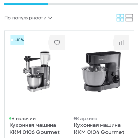
информационные
у
вас
материалы
есть
Отправить
аккаунт
По популярности
-10%
В наличии
В архиве
Кухонная машина
Кухонная машина
KKM 0106 Gourmet
KKM 0104 Gourmet