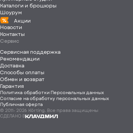
Каталоги и брошюры
Шоурум
Акции
Новости
Контакты
Сервис
Сервисная поддержка
Рекомендации
ерите
Доставка
Способы оплаты
ород
Обмен и возврат
Гарантия
Политика обработки Персональных данных
Согласие на обработку персональных данных
Публичная оферта
© 2011-
2026
Körting. Все права защищены
Определить
СДЕЛАНО В
автоматически