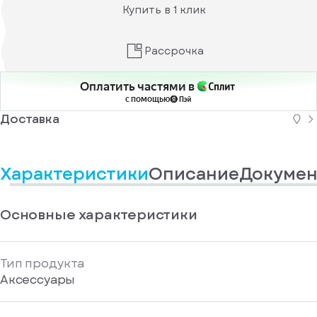
информационные
у
Купить в 1 клик
вас
материалы
есть
Отправить
аккаунт
Рассрочка
Оплатить частями в
с помощью
Доставка
Характеристики
Описание
Докумен
Основные характеристики
Тип продукта
Аксессуары