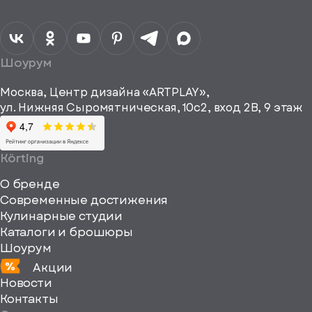
Отправить
спасибо
обработку
персональных
данных
Я согласен
получать
a="64"
Шоурум
рекламные и
height="64"
информационные
Москва, Центр дизайна «ARTPLAY»,
viewBox="0
материалы
ул. Нижняя Сыромятническая, 10с2, вход 2B, 9 этаж
одписаться
0
64
64"
Körting
fill="none"
О бренде
xmlns="http://www
Современные достижения
Кулинарные студии
Каталоги и брошюры
Шоурум
Акции
Новости
Контакты