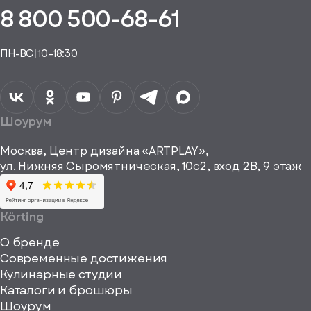
пешно
8 800 500-68-61
Понятно,
в
здан
подборе
спасибо
Понятно,
аналога
Я даю своё
ПН-ВС
|
10–18:30
согласие на
Телефон*
Отправить
спасибо
обработку
персональных
данных
Я согласен
получать
a="64"
Шоурум
рекламные и
height="64"
информационные
Москва, Центр дизайна «ARTPLAY»,
viewBox="0
материалы
ул. Нижняя Сыромятническая, 10с2, вход 2B, 9 этаж
одписаться
0
64
64"
Körting
fill="none"
О бренде
xmlns="http://www
Современные достижения
Кулинарные студии
Каталоги и брошюры
Шоурум