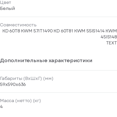
Цвет
Белый
Совместимость
KD 60T8 KWM 57IT1490 KD 60T81 KWM 55IS1414 KWM
45IS148
TEXT
Дополнительные характеристики
Габариты (ВxШxГ) (мм)
59x590х636
Масса (нетто) (кг)
4