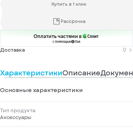
информационные
у
Купить в 1 клик
вас
материалы
есть
Отправить
аккаунт
Рассрочка
Оплатить частями в
с помощью
Доставка
Характеристики
Описание
Докумен
Основные характеристики
Тип продукта
Аксессуары