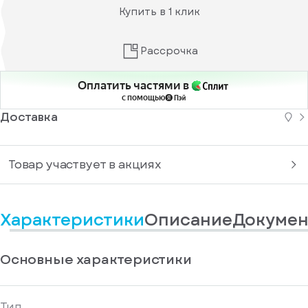
информационные
у
Купить в 1 клик
вас
материалы
есть
Отправить
аккаунт
Рассрочка
Оплатить частями в
с помощью
Доставка
Товар участвует в акциях
Характеристики
Описание
Докумен
Основные характеристики
Тип