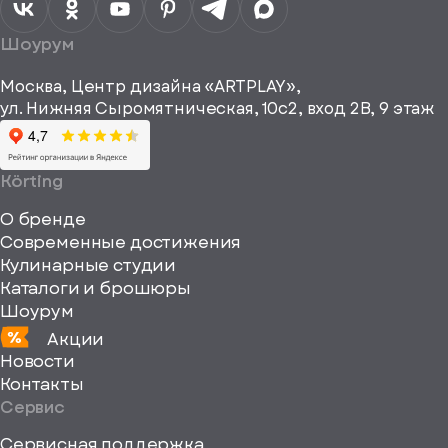
данных
Я согласен
получать
a="64"
Шоурум
рекламные и
height="64"
информационные
Москва, Центр дизайна «ARTPLAY»,
viewBox="0
материалы
ул. Нижняя Сыромятническая, 10с2, вход 2B, 9 этаж
одписаться
0
64
64"
Körting
fill="none"
О бренде
xmlns="http://www
Современные достижения
Кулинарные студии
Каталоги и брошюры
Шоурум
Акции
Новости
Контакты
Сервис
Сервисная поддержка