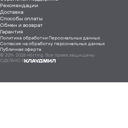
Рекомендации
ерите
Доставка
Способы оплаты
ород
Обмен и возврат
Гарантия
Политика обработки Персональных данных
Согласие на обработку персональных данных
Публичная оферта
© 2011-
2026
Körting. Все права защищены
Определить
СДЕЛАНО В
автоматически
Москва
Санкт-
Петербург
Екатеринбург
Краснодар
Нижний
Новгород
Новосибирск
Ростов-