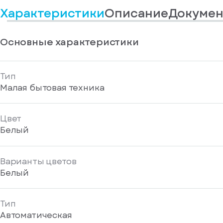
у
информационные
Характеристики
Описание
Докумен
вас
материалы
есть
Отправить
аккаунт
Основные характеристики
Тип
Малая бытовая техника
Цвет
Белый
Варианты цветов
Белый
Тип
Автоматическая