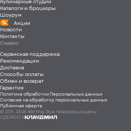
Кулинарные студии
Каталоги и брошюры
Шоурум
Акции
Новости
Контакты
Сервис
Сервисная поддержка
Рекомендации
ерите
Доставка
Способы оплаты
ород
Обмен и возврат
Гарантия
Политика обработки Персональных данных
Согласие на обработку персональных данных
Публичная оферта
© 2011-
2026
Körting. Все права защищены
Определить
СДЕЛАНО В
автоматически