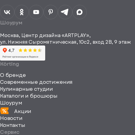
персональных
данных
Я согласен
получать
a="64"
Шоурум
рекламные и
height="64"
информационные
Москва, Центр дизайна «ARTPLAY»,
viewBox="0
материалы
ул. Нижняя Сыромятническая, 10с2, вход 2B, 9 этаж
одписаться
0
64
64"
Körting
fill="none"
О бренде
xmlns="http://www
Современные достижения
Кулинарные студии
Каталоги и брошюры
Шоурум
Акции
Новости
Контакты
Сервис