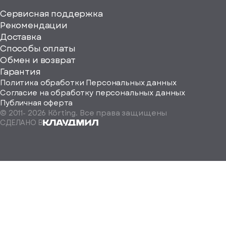
Сервисная поддержка
Рекомендации
ерите
Доставка
Способы оплаты
ород
Обмен и возврат
Гарантия
Политика обработки Персональных данных
Согласие на обработку персональных данных
Публичная оферта
© 2011-
2026
Körting. Все права защищены
Определить
СДЕЛАНО В
автоматически
Москва
Санкт-
Петербург
Екатеринбург
Краснодар
Нижний
Новгород