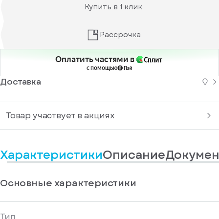
информационные
у
Купить в 1 клик
вас
материалы
есть
Отправить
аккаунт
Рассрочка
Оплатить частями в
с помощью
Доставка
Товар участвует в акциях
Характеристики
Описание
Докумен
Основные характеристики
Тип