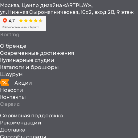
информационные
Москва, Центр дизайна «ARTPLAY»,
viewBox="0
материалы
ул. Нижняя Сыромятническая, 10с2, вход 2B, 9 этаж
одписаться
0
64
64"
Körting
fill="none"
О бренде
xmlns="http://www
Современные достижения
Кулинарные студии
Каталоги и брошюры
Шоурум
Акции
Новости
Контакты
Сервис
Сервисная поддержка
Рекомендации
ерите
Доставка
Способы оплаты