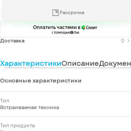
информационные
у
вас
материалы
есть
Рассрочка
Отправить
аккаунт
Оплатить частями в
с помощью
Доставка
Характеристики
Описание
Докумен
Основные характеристики
Тип
Встраиваемая техника
Тип продукта