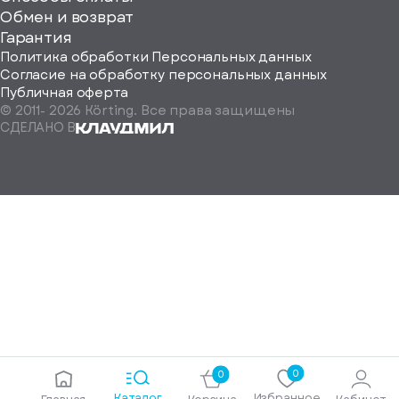
ород
Обмен и возврат
Гарантия
Политика обработки Персональных данных
Согласие на обработку персональных данных
Публичная оферта
© 2011-
2026
Körting. Все права защищены
Определить
СДЕЛАНО В
автоматически
Москва
Санкт-
Петербург
Екатеринбург
Краснодар
Нижний
Новгород
Новосибирск
Ростов-
на-
Дону
0
0
Самара
Каталог
Избранное