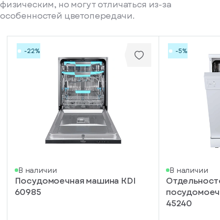
физическим, но могут отличаться из-за
особенностей цветопередачи.
-22%
-5%
писка
В наличии
В наличии
Посудомоечная машина KDI
Отдельнос
ступление
60985
посудомоеч
ажите
45240
ail, на
торый