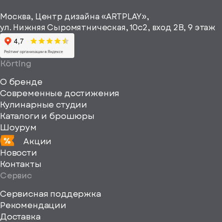
рекламные и
height="64"
информационные
Москва, Центр дизайна «ARTPLAY»,
viewBox="0
материалы
ул. Нижняя Сыромятническая, 10с2, вход 2B, 9 этаж
одписаться
0
64
64"
Körting
fill="none"
О бренде
xmlns="http://www
Современные достижения
Кулинарные студии
Каталоги и брошюры
Шоурум
Акции
Новости
Контакты
Сервис
Сервисная поддержка
Рекомендации
ерите
Доставка