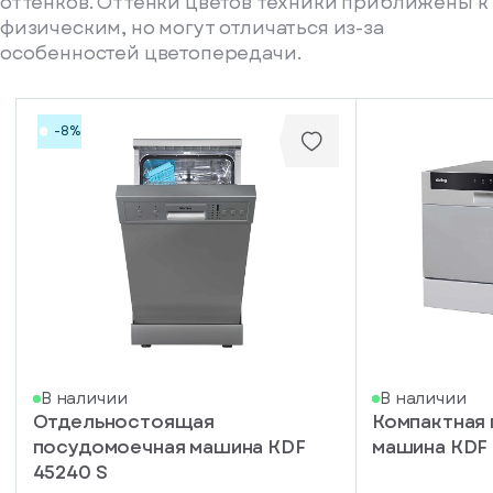
оттенков. Оттенки цветов техники приближены к
физическим, но могут отличаться из-за
особенностей цветопередачи.
-8%
писка
В наличии
В наличии
Отдельностоящая
Компактная
ступление
посудомоечная машина KDF
машина KDF 
ажите
45240 S
ail, на