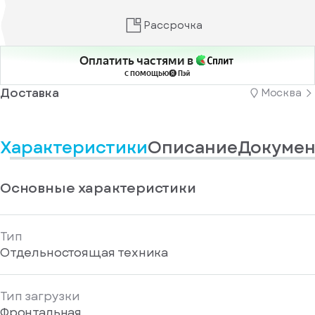
информационные
у
вас
материалы
Рассрочка
есть
Отправить
аккаунт
Оплатить частями в
с помощью
Доставка
Москва
Характеристики
Описание
Докумен
Основные характеристики
Тип
Отдельностоящая техника
Тип загрузки
Фронтальная