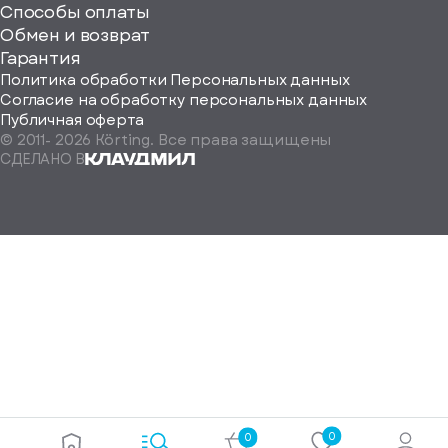
Способы оплаты
ород
Обмен и возврат
Гарантия
Политика обработки Персональных данных
Согласие на обработку персональных данных
Публичная оферта
© 2011-
2026
Körting. Все права защищены
Определить
СДЕЛАНО В
автоматически
Москва
Санкт-
Петербург
Екатеринбург
Краснодар
Нижний
Новгород
Новосибирск
Ростов-
на-
Дону
0
0