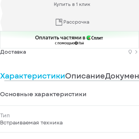
информационные
у
Купить в 1 клик
вас
материалы
есть
Отправить
аккаунт
Рассрочка
Оплатить частями в
с помощью
Доставка
Характеристики
Описание
Докумен
Основные характеристики
Тип
Встраиваемая техника