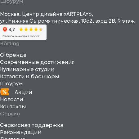
Шоурум
рекламные и
height="64"
информационные
Москва, Центр дизайна «ARTPLAY»,
viewBox="0
материалы
ул. Нижняя Сыромятническая, 10с2, вход 2B, 9 этаж
одписаться
0
64
64"
Körting
fill="none"
О бренде
xmlns="http://www
Современные достижения
Кулинарные студии
Каталоги и брошюры
Шоурум
Акции
Новости
Контакты
Сервис
Сервисная поддержка
Рекомендации