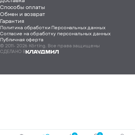
ерите
Доставка
Способы оплаты
ород
Обмен и возврат
Гарантия
Политика обработки Персональных данных
Согласие на обработку персональных данных
Публичная оферта
© 2011-
2026
Körting. Все права защищены
Определить
СДЕЛАНО В
автоматически
Москва
Санкт-
Петербург
Екатеринбург
Краснодар
Нижний
Новгород
Новосибирск
Ростов-
на-
Дону