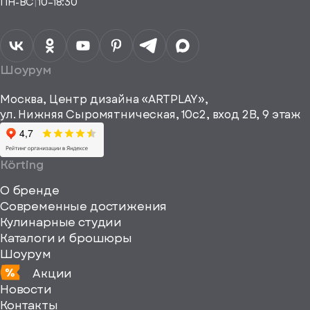
ПН-ВС
|
10–18:30
согласие на
Телефон*
Отправить
спасибо
обработку
персональных
данных
Я согласен
получать
a="64"
Шоурум
рекламные и
height="64"
информационные
Москва, Центр дизайна «ARTPLAY»,
viewBox="0
материалы
ул. Нижняя Сыромятническая, 10с2, вход 2B, 9 этаж
одписаться
0
64
64"
Körting
fill="none"
О бренде
xmlns="http://www
Современные достижения
Кулинарные студии
Каталоги и брошюры
Шоурум
Акции
Новости
Контакты