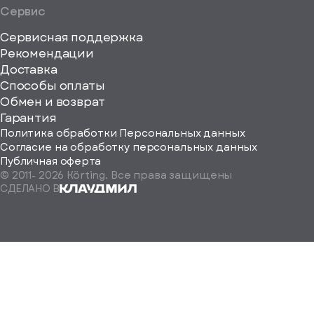
Сервис
Сервисная поддержка
Рекомендации
ерите
Доставка
Способы оплаты
ород
Обмен и возврат
Гарантия
Политика обработки Персональных данных
Согласие на обработку персональных данных
Публичная оферта
© 2011-
2026
Körting. Все права защищены
Определить
СДЕЛАНО В
автоматически
Москва
Санкт-
Петербург
Екатеринбург
Краснодар
Нижний