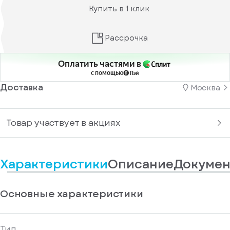
информационные
у
Купить в 1 клик
вас
материалы
есть
Отправить
аккаунт
Рассрочка
Оплатить частями в
с помощью
Доставка
Москва
Товар участвует в акциях
Характеристики
Описание
Докумен
Основные характеристики
Тип