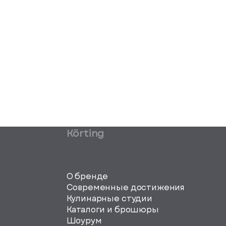
Körting
О бренде
Современные достижения
Кулинарные студии
Каталоги и брошюры
Шоурум