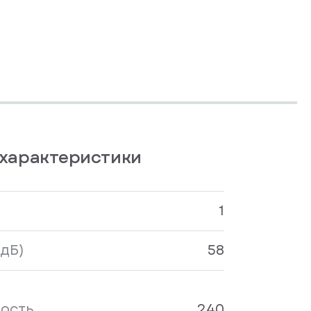
характеристики
1
дБ)
58
ость
240