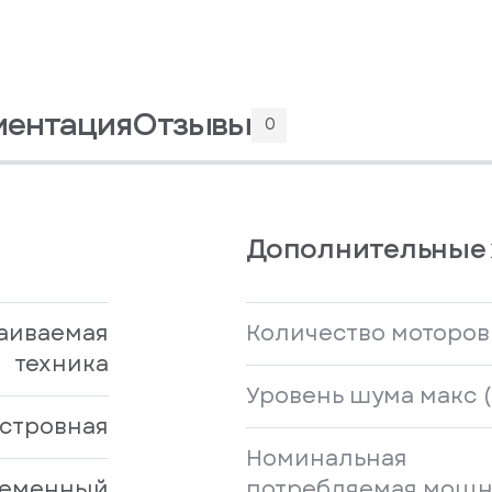
ментация
Отзывы
0
Дополнительные 
аиваемая
Количество моторов
техника
Уровень шума макс (
стровная
Номинальная
еменный
потребляемая мощн