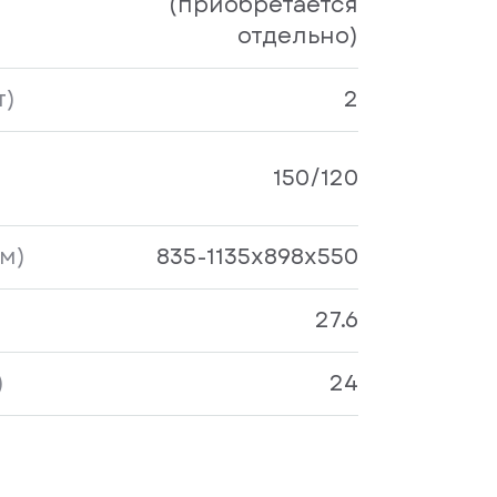
(приобретается
отдельно)
т)
2
150/120
м)
835-1135x898x550
27.6
)
24