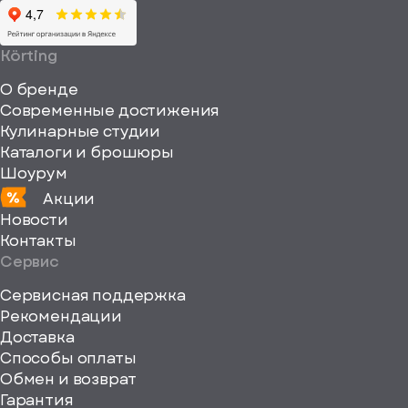
0
64
64"
Körting
fill="none"
О бренде
xmlns="http://www
Современные достижения
Кулинарные студии
Каталоги и брошюры
Шоурум
Акции
Новости
Контакты
Сервис
Сервисная поддержка
Рекомендации
ерите
Доставка
Способы оплаты
ород
Обмен и возврат
Гарантия