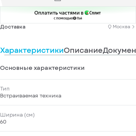
информационные
у
вас
материалы
есть
Оплатить частями в
Отправить
аккаунт
с помощью
Доставка
Москва
Характеристики
Описание
Докумен
Основные характеристики
Тип
Встраиваемая техника
Ширина (см)
60