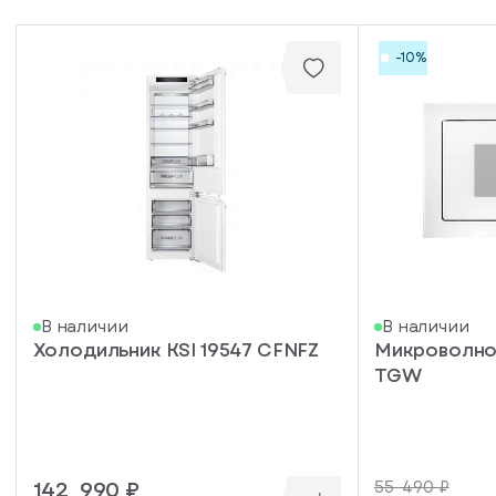
-10%
писка
В наличии
В наличии
Холодильник KSI 19547 CFNFZ
Микроволнов
ступление
TGW
ажите
ail, на
торый
ужно
142 990 ₽
55 490 ₽
равить