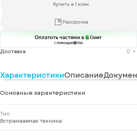
информационные
у
Купить в 1 клик
вас
материалы
есть
Отправить
аккаунт
Рассрочка
Оплатить частями в
с помощью
Доставка
Характеристики
Описание
Докумен
Основные характеристики
Тип
Встраиваемая техника