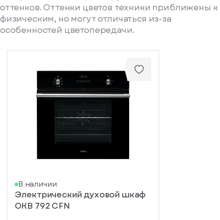
оттенков. Оттенки цветов техники приближены к
физическим, но могут отличаться из-за
особенностей цветопередачи.
писка
В наличии
Электрический духовой шкаф
ступление
OKB 792 CFN
ажите