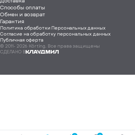
ерите
Доставка
Способы оплаты
ород
Обмен и возврат
Гарантия
Политика обработки Персональных данных
Согласие на обработку персональных данных
Публичная оферта
© 2011-
2026
Körting. Все права защищены
Определить
СДЕЛАНО В
автоматически
Москва
Санкт-
Петербург
Екатеринбург
Краснодар
Нижний
Новгород
Новосибирск
Ростов-
на-
Дону