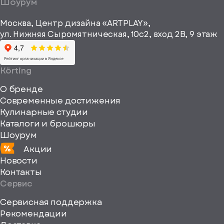
a="64"
Шоурум
рекламные и
height="64"
информационные
Москва, Центр дизайна «ARTPLAY»,
viewBox="0
материалы
ул. Нижняя Сыромятническая, 10с2, вход 2B, 9 этаж
одписаться
0
64
64"
Körting
fill="none"
О бренде
xmlns="http://www
Современные достижения
Кулинарные студии
Каталоги и брошюры
Шоурум
Акции
Новости
Контакты
Сервис
Сервисная поддержка
Рекомендации