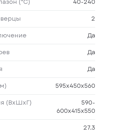
азон (°C)
40-240
дверцы
2
ключение
Да
рев
Да
я
Да
м)
595х450х560
я (ВхШхГ)
590-
600х415х550
27.3