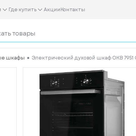
м
Где купить
Акции
Контакты
ые шкафы
Электрический духовой шкаф OKB 7951