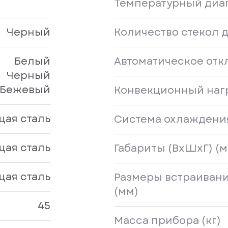
Температурный диап
Черный
Количество стекол 
Белый
Автоматическое от
Черный
Бежевый
Конвекционный наг
ая сталь
Система охлаждени
ая сталь
Габариты (ВхШхГ) (м
ая сталь
Размеры встраивани
(мм)
45
Масса прибора (кг)