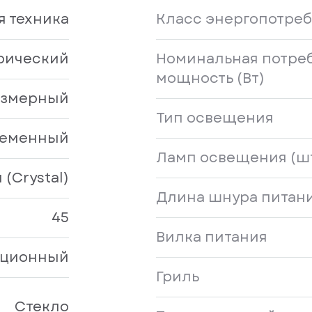
я техника
Класс энергопотре
рический
Номинальная потре
мощность (Вт)
азмерный
Тип освещения
еменный
Ламп освещения (шт
(Crystal)
Длина шнура питани
45
Вилка питания
иционный
Гриль
Стекло