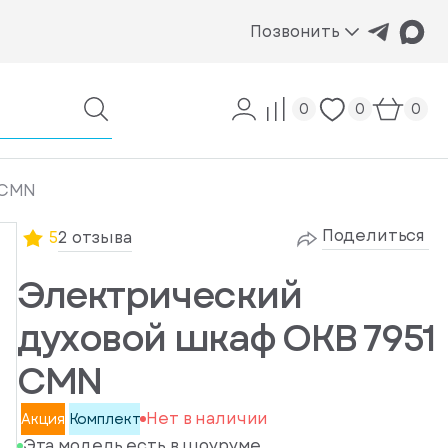
Позвонить
0
0
0
 CMN
Поделиться
5
2 отзыва
Электрический
духовой шкаф OKB 7951
CMN
Нет в наличии
Акция
Комплект
Эта модель есть в шоуруме