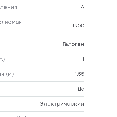
бления
A
бляемая
1900
Галоген
.)
1
я (м)
1.55
Да
Электрический