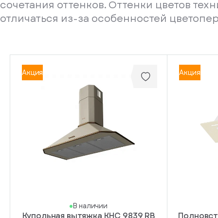
сочетания оттенков. Оттенки цветов тех
отличаться из-за особенностей цветопе
Акция
Акция
В наличии
Купольная вытяжка KHC 9839 RB
Полновст