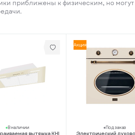
ники приближены к физическим, но могут
редачи.
Акция
В наличии
Под заказ
раиваемая вытяжка KHI
Электрический духов