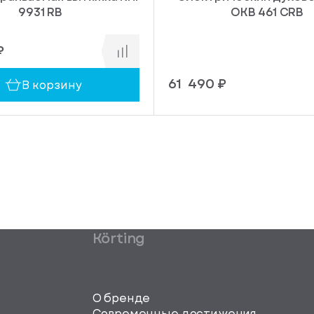
9931 RB
OKB 461 CRB
₽
61 490 ₽
В корзину
Körting
О бренде
Современные достижения