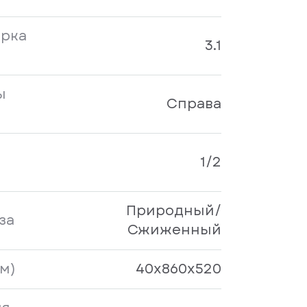
рка
3.1
ы
Справа
1/2
Природный/
за
Сжиженный
м)
40x860x520