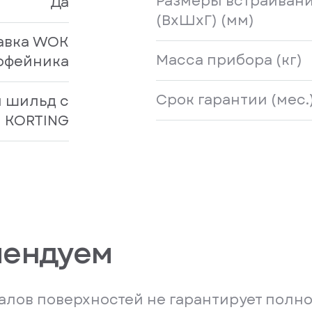
Размеры встраиван
Да
(ВхШхГ) (мм)
авка WOK
Масса прибора (кг)
кофейника
Срок гарантии (мес.
 шильд с
 KORTING
мендуем
лов поверхностей не гарантирует полно