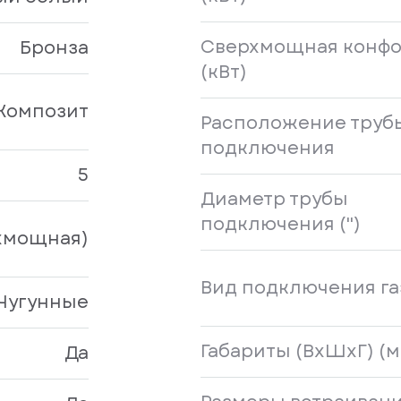
Сверхмощная конфо
Бронза
(кВт)
Композит
Расположение труб
подключения
5
Диаметр трубы
подключения ('')
хмощная)
Вид подключения га
Чугунные
Габариты (ВхШхГ) (м
Да