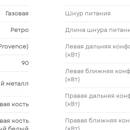
Газовая
Шнур питания
Ретро
Длина шнура питани
Provence)
Левая дальняя конф
(кВт)
90
Левая ближняя кон
(кВт)
й металл
Правая дальняя кон
(кВт)
вая кость
Правая ближняя ко
вая кость
(кВт)
ый белый