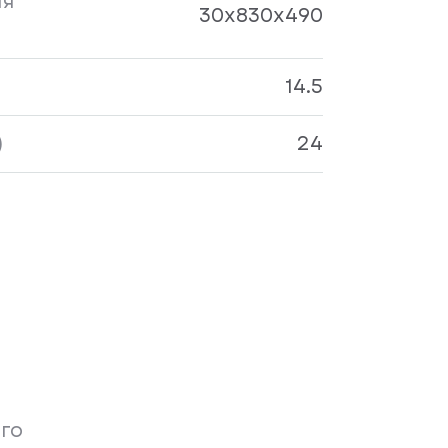
ия
30x830х490
14.5
)
24
го