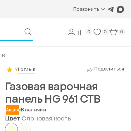
Позвонить
0
0
0
TB
Поделиться
4
1 отзыв
Газовая варочная
панель HG 961 CTB
В наличии
Акция
Цвет
Слоновая кость