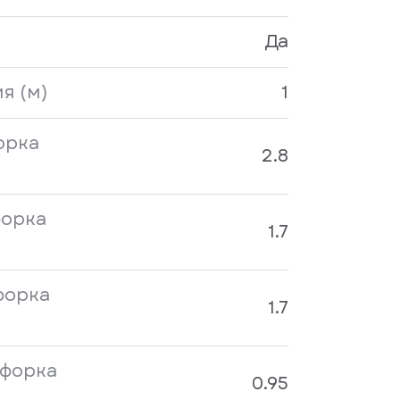
Да
я (м)
1
орка
2.8
форка
1.7
форка
1.7
нфорка
0.95