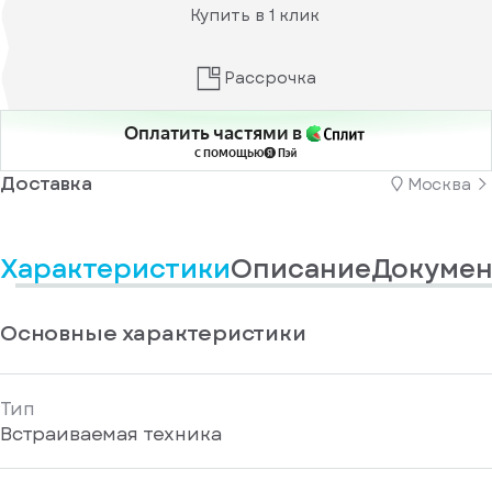
информационные
у
Купить в 1 клик
вас
материалы
есть
Отправить
аккаунт
Рассрочка
Оплатить частями в
с помощью
Доставка
Москва
Характеристики
Описание
Докумен
Основные характеристики
Тип
Встраиваемая техника