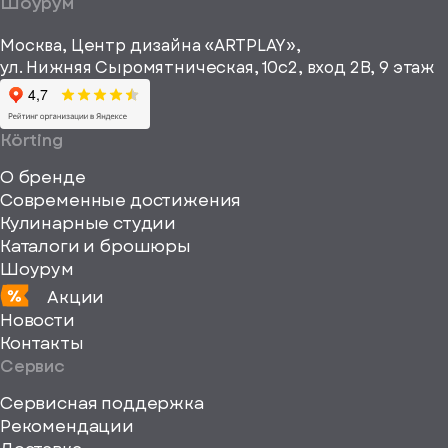
Шоурум
рекламные и
height="64"
информационные
Москва, Центр дизайна «ARTPLAY»,
viewBox="0
материалы
ул. Нижняя Сыромятническая, 10с2, вход 2B, 9 этаж
одписаться
0
64
64"
Körting
fill="none"
О бренде
xmlns="http://www
Современные достижения
Кулинарные студии
Каталоги и брошюры
Шоурум
Акции
Новости
Контакты
Сервис
Сервисная поддержка
Рекомендации