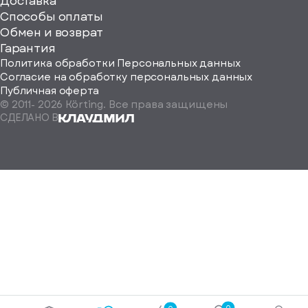
ерите
Доставка
Способы оплаты
ород
Обмен и возврат
Гарантия
Политика обработки Персональных данных
Согласие на обработку персональных данных
Публичная оферта
© 2011-
2026
Körting. Все права защищены
Определить
СДЕЛАНО В
автоматически
Москва
Санкт-
Петербург
Екатеринбург
Краснодар
Нижний
Новгород
Новосибирск
Ростов-
на-
Дону