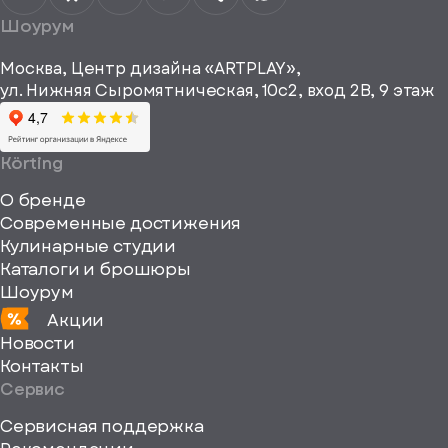
получать
a="64"
Шоурум
рекламные и
height="64"
информационные
Москва, Центр дизайна «ARTPLAY»,
viewBox="0
материалы
ул. Нижняя Сыромятническая, 10с2, вход 2B, 9 этаж
одписаться
0
64
64"
Körting
fill="none"
О бренде
xmlns="http://www
Современные достижения
Кулинарные студии
Каталоги и брошюры
Шоурум
Акции
Новости
Контакты
Сервис
Сервисная поддержка