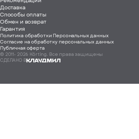
Рекомендации
ерите
Доставка
Способы оплаты
ород
Обмен и возврат
Гарантия
Политика обработки Персональных данных
Согласие на обработку персональных данных
Публичная оферта
© 2011-
2026
Körting. Все права защищены
Определить
СДЕЛАНО В
автоматически
Москва
Санкт-
Петербург
Екатеринбург
Краснодар
Нижний
Новгород
Новосибирск
Ростов-