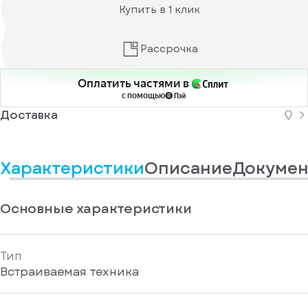
информационные
у
Купить в 1 клик
вас
материалы
есть
Отправить
аккаунт
Рассрочка
Оплатить частями в
с помощью
Доставка
Характеристики
Описание
Докумен
Основные характеристики
Тип
Встраиваемая техника