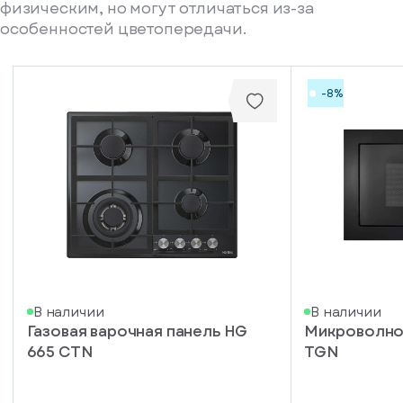
физическим, но могут отличаться из-за
особенностей цветопередачи.
-8%
писка
В наличии
В наличии
Газовая варочная панель HG
Микроволнов
ступление
665 CTN
TGN
ажите
ail, на
торый