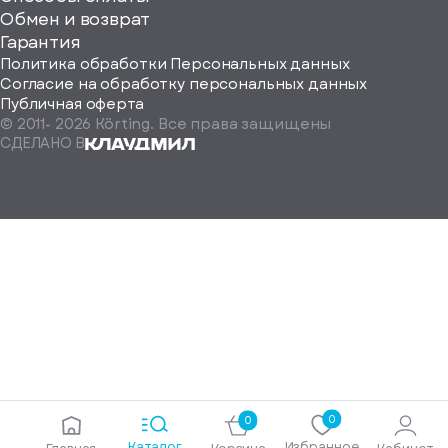
ород
Обмен и возврат
Гарантия
Политика обработки Персональных данных
Согласие на обработку персональных данных
Публичная оферта
© 2011-
2026
Körting. Все права защищены
Определить
СДЕЛАНО В
автоматически
Москва
Санкт-
Петербург
Екатеринбург
Краснодар
Нижний
Новгород
Новосибирск
Ростов-
на-
Дону
0
0
Самара
Каталог
Избранное