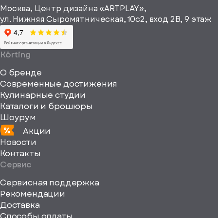
информационные
Москва, Центр дизайна «ARTPLAY»,
viewBox="0
материалы
ул. Нижняя Сыромятническая, 10с2, вход 2B, 9 этаж
одписаться
0
64
64"
Körting
fill="none"
О бренде
xmlns="http://www
Современные достижения
Кулинарные студии
Каталоги и брошюры
Шоурум
Акции
Новости
Контакты
Сервис
Сервисная поддержка
Рекомендации
ерите
Доставка
Способы оплаты