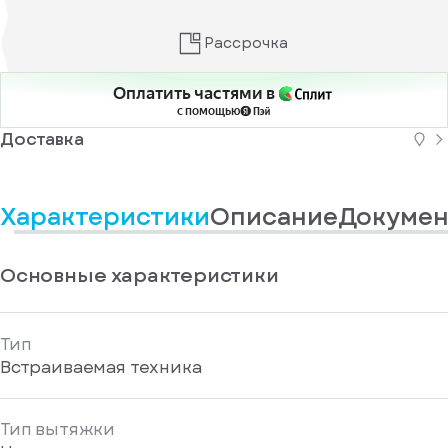
у
информационные
вас
материалы
есть
Рассрочка
Отправить
аккаунт
Оплатить частями в
с помощью
Доставка
Характеристики
Описание
Докумен
Основные характеристики
Тип
Встраиваемая техника
Тип вытяжки