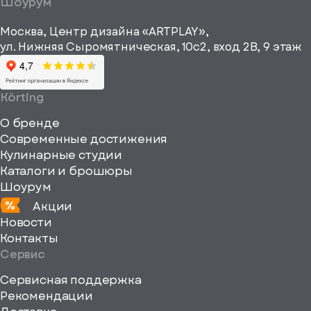
Шоурум
рекламные и
height="64"
информационные
Москва, Центр дизайна «ARTPLAY»,
viewBox="0
материалы
ул. Нижняя Сыромятническая, 10с2, вход 2B, 9 этаж
одписаться
0
64
64"
Körting
fill="none"
О бренде
xmlns="http://www
Современные достижения
Кулинарные студии
Каталоги и брошюры
Шоурум
Акции
Новости
Контакты
Сервис
Сервисная поддержка
Рекомендации