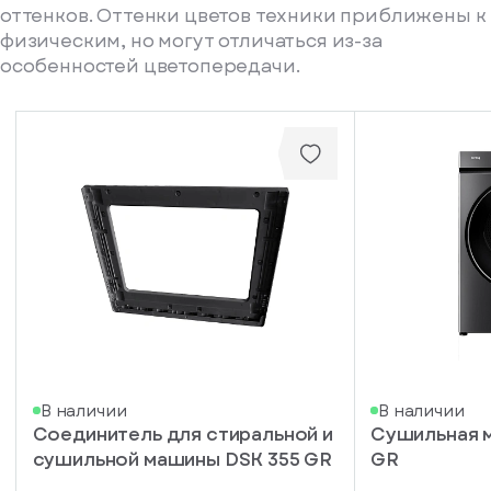
оттенков. Оттенки цветов техники приближены к
физическим, но могут отличаться из-за
особенностей цветопередачи.
писка
В наличии
В наличии
Соединитель для стиральной и
Сушильная 
ступление
сушильной машины DSK 355 GR
GR
ажите