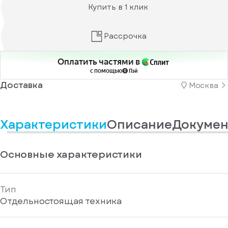
у
информационные
Купить в 1 клик
вас
материалы
есть
Отправить
аккаунт
Рассрочка
Оплатить частями в
с помощью
Доставка
Москва
Характеристики
Описание
Докумен
Основные характеристики
Тип
Отдельностоящая техника