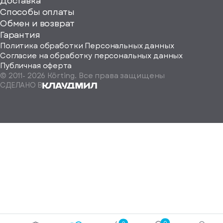
ерите
Доставка
Способы оплаты
ород
Обмен и возврат
Гарантия
Политика обработки Персональных данных
Согласие на обработку персональных данных
Публичная оферта
© 2011-
2026
Körting. Все права защищены
Определить
СДЕЛАНО В
автоматически
Москва
Санкт-
Петербург
Екатеринбург
Краснодар
Нижний
Новгород
Новосибирск
Ростов-
на-
Дону