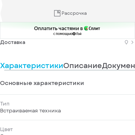
информационные
у
вас
материалы
есть
Отправить
Рассрочка
аккаунт
Оплатить частями в
с помощью
Доставка
Характеристики
Описание
Докумен
Основные характеристики
Тип
Встраиваемая техника
Цвет