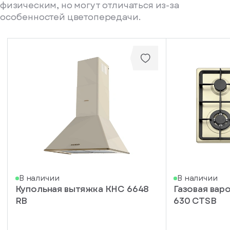
физическим, но могут отличаться из-за
особенностей цветопередачи.
писка
В наличии
В наличии
Купольная вытяжка KHC 6648
Газовая вар
ступление
RB
630 CTSB
ажите
ail, на