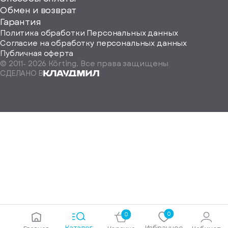
ород
Обмен и возврат
Гарантия
Политика обработки Персональных данных
Согласие на обработку персональных данных
Публичная оферта
© 2011-
2026
Körting. Все права защищены
Определить
СДЕЛАНО В
автоматически
Москва
Санкт-
Петербург
Екатеринбург
Краснодар
Нижний
Новгород
Новосибирск
Ростов-
на-
Дону
0
0
Самара
Каталог
Избранное