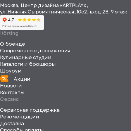
height="64"
информационные
Москва, Центр дизайна «ARTPLAY»,
viewBox="0
материалы
ул. Нижняя Сыромятническая, 10с2, вход 2B, 9 этаж
одписаться
0
64
64"
Körting
fill="none"
О бренде
xmlns="http://www
Современные достижения
Кулинарные студии
Каталоги и брошюры
Шоурум
Акции
Новости
Контакты
Сервис
Сервисная поддержка
Рекомендации
ерите
Доставка
Способы оплаты