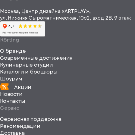
рекламные и
height="64"
информационные
Москва, Центр дизайна «ARTPLAY»,
viewBox="0
материалы
ул. Нижняя Сыромятническая, 10с2, вход 2B, 9 этаж
одписаться
0
64
64"
Körting
fill="none"
О бренде
xmlns="http://www
Современные достижения
Кулинарные студии
Каталоги и брошюры
Шоурум
Акции
Новости
Контакты
Сервис
Сервисная поддержка
Рекомендации
ерите
Доставка