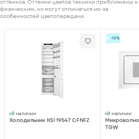
оттенков. Оттенки цветов техники приближены к
физическим, но могут отличаться из-за
особенностей цветопередачи.
-10%
писка
В наличии
В наличии
Холодильник KSI 19547 CFNFZ
Микроволнов
ступление
TGW
ажите
ail, на