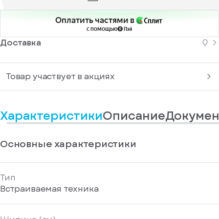
информационные
у
вас
материалы
есть
Оплатить частями в
Отправить
аккаунт
с помощью
Доставка
Товар участвует в акциях
Характеристики
Описание
Докумен
Основные характеристики
Тип
Встраиваемая техника