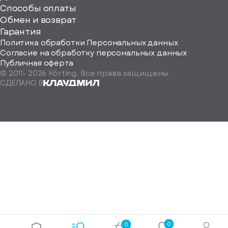
Способы оплаты
ород
Обмен и возврат
Гарантия
Политика обработки Персональных данных
Согласие на обработку персональных данных
Публичная оферта
© 2011-
2026
Körting. Все права защищены
Определить
СДЕЛАНО В
автоматически
Москва
Санкт-
Петербург
Екатеринбург
Краснодар
Нижний
Новгород
Новосибирск
Ростов-
на-
Дону
0
0