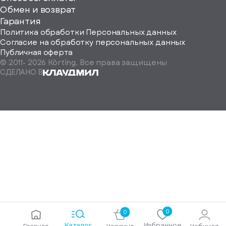
ород
Обмен и возврат
Гарантия
Политика обработки Персональных данных
Согласие на обработку персональных данных
Публичная оферта
© 2011-
2026
Körting. Все права защищены
Определить
СДЕЛАНО В
автоматически
Москва
Санкт-
Петербург
Екатеринбург
Краснодар
Нижний
Новгород
Новосибирск
Ростов-
на-
Дону
0
0
Самара
Каталог
Избранное