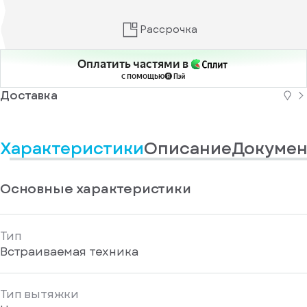
информационные
у
вас
материалы
есть
Рассрочка
Отправить
аккаунт
Оплатить частями в
с помощью
Доставка
Характеристики
Описание
Докумен
Основные характеристики
Тип
Встраиваемая техника
Тип вытяжки