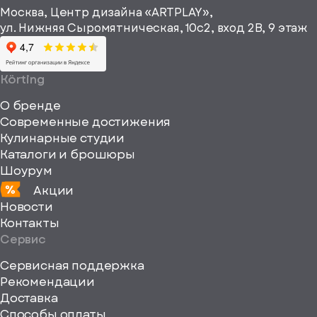
информационные
Москва, Центр дизайна «ARTPLAY»,
viewBox="0
материалы
ул. Нижняя Сыромятническая, 10с2, вход 2B, 9 этаж
одписаться
0
64
64"
Körting
fill="none"
О бренде
xmlns="http://www
Современные достижения
Кулинарные студии
Каталоги и брошюры
Шоурум
Акции
Новости
Контакты
Сервис
Сервисная поддержка
Рекомендации
ерите
Доставка
Способы оплаты