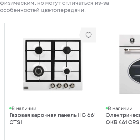
физическим, но могут отличаться из-за
особенностей цветопередачи.
писка
В наличии
В наличии
Газовая варочная панель HG 661
Электричес
ступление
CTSI
OKB 461 CRS
ажите
ail, на
торый