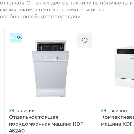
оттенков. Оттенки цветов техники приближены к
физическим, но могут отличаться из-за
особенностей цветопередачи.
-5%
писка
В наличии
В наличии
Отдельностоящая
Компактная
ступление
посудомоечная машина KDF
машина KDF
ажите
45240
ail, на