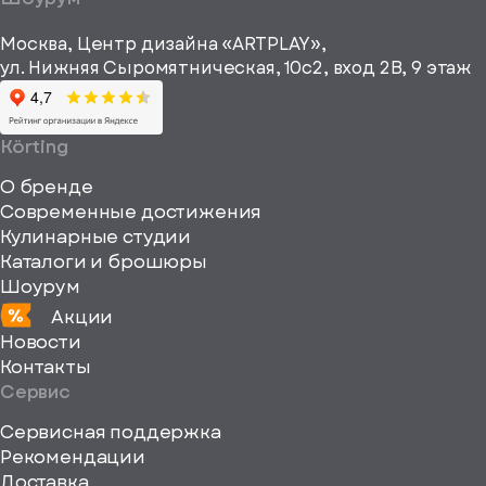
рекламные и
height="64"
информационные
Москва, Центр дизайна «ARTPLAY»,
viewBox="0
материалы
ул. Нижняя Сыромятническая, 10с2, вход 2B, 9 этаж
одписаться
0
64
64"
Körting
fill="none"
О бренде
xmlns="http://www
Современные достижения
Кулинарные студии
Каталоги и брошюры
Шоурум
Акции
Новости
Контакты
Сервис
Сервисная поддержка
Рекомендации
Доставка