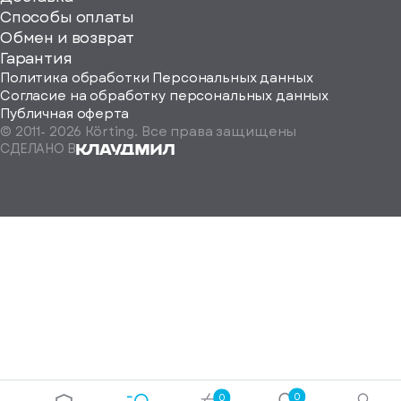
ерите
Способы оплаты
ород
Обмен и возврат
Гарантия
Политика обработки Персональных данных
Согласие на обработку персональных данных
Публичная оферта
© 2011-
2026
Körting. Все права защищены
Определить
СДЕЛАНО В
автоматически
Москва
Санкт-
Петербург
Екатеринбург
Краснодар
Нижний
Новгород
Новосибирск
Ростов-
на-
Дону
0
0