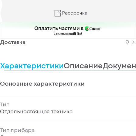
информационные
у
вас
материалы
есть
Рассрочка
Отправить
аккаунт
Оплатить частями в
с помощью
Доставка
Характеристики
Описание
Докумен
Основные характеристики
Тип
Отдельностоящая техника
Тип прибора