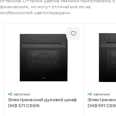
оттенков. Оттенки цветов техники приближены к
физическим, но могут отличаться из-за
особенностей цветопередачи.
писка
В наличии
В наличии
Электрический духовой шкаф
Электричес
ступление
OKB 571 CSGN
OKB 591 CS
ажите
ail, на