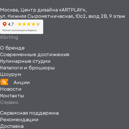
рекламные и
height="64"
информационные
Москва, Центр дизайна «ARTPLAY»,
viewBox="0
материалы
ул. Нижняя Сыромятническая, 10с2, вход 2B, 9 этаж
одписаться
0
64
64"
Körting
fill="none"
О бренде
xmlns="http://www
Современные достижения
Кулинарные студии
Каталоги и брошюры
Шоурум
Акции
Новости
Контакты
Сервис
Сервисная поддержка
Рекомендации
ерите
Доставка