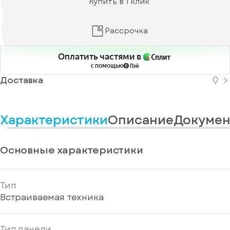
Купить в 1 клик
информационные
у
вас
материалы
есть
Отправить
аккаунт
Рассрочка
Оплатить частями в
с помощью
Доставка
Характеристики
Описание
Докумен
Основные характеристики
Тип
Встраиваемая техника
Тип панели