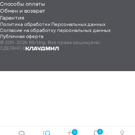
Способы оплаты
ород
Обмен и возврат
Гарантия
Политика обработки Персональных данных
Согласие на обработку персональных данных
Публичная оферта
© 2011-
2026
Körting. Все права защищены
Определить
СДЕЛАНО В
автоматически
Москва
Санкт-
Петербург
Екатеринбург
Краснодар
Нижний
Новгород
Новосибирск
Ростов-
на-
Дону
0
0