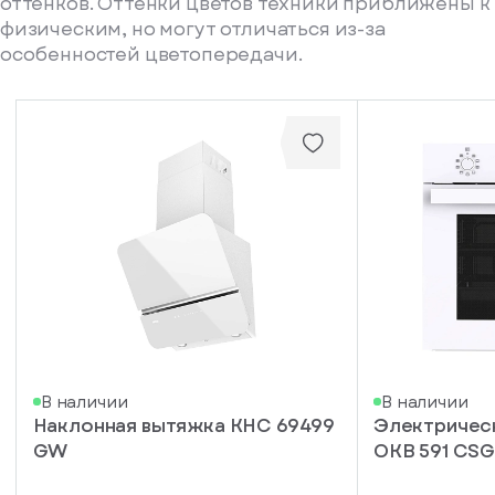
оттенков. Оттенки цветов техники приближены к
физическим, но могут отличаться из-за
особенностей цветопередачи.
писка
В наличии
В наличии
Наклонная вытяжка KHC 69499
Электричес
ступление
GW
OKB 591 CS
ажите
ail, на