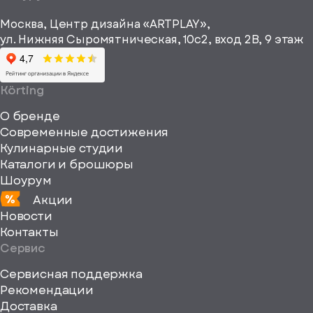
рекламные и
height="64"
информационные
Москва, Центр дизайна «ARTPLAY»,
viewBox="0
материалы
ул. Нижняя Сыромятническая, 10с2, вход 2B, 9 этаж
одписаться
0
64
64"
Körting
fill="none"
О бренде
xmlns="http://www
Современные достижения
Кулинарные студии
Каталоги и брошюры
Шоурум
Акции
Новости
Контакты
Сервис
Сервисная поддержка
Рекомендации
ерите
Доставка