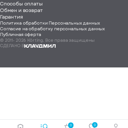
Способы оплаты
ород
Обмен и возврат
Гарантия
Политика обработки Персональных данных
Согласие на обработку персональных данных
Публичная оферта
© 2011-
2026
Körting. Все права защищены
Определить
СДЕЛАНО В
автоматически
Москва
Санкт-
Петербург
Екатеринбург
Краснодар
Нижний
Новгород
Новосибирск
Ростов-
на-
Дону
0
0