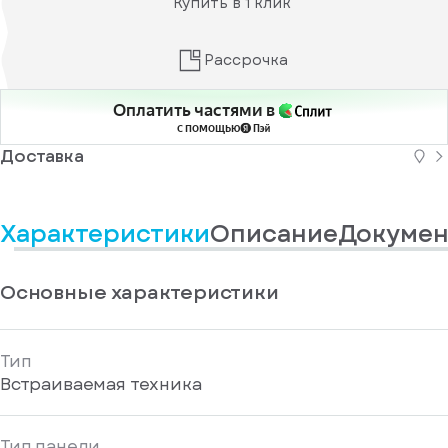
Купить в 1 клик
информационные
у
вас
материалы
есть
Отправить
аккаунт
Рассрочка
Оплатить частями в
с помощью
Доставка
Характеристики
Описание
Докумен
Основные характеристики
Тип
Встраиваемая техника
Тип панели