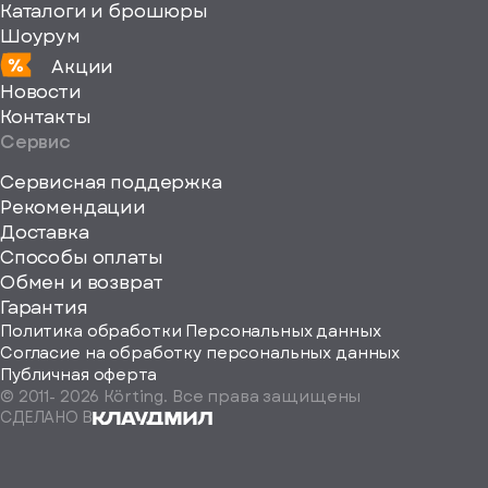
Каталоги и брошюры
Шоурум
Акции
Новости
Контакты
Сервис
Сервисная поддержка
Рекомендации
ерите
Доставка
Способы оплаты
ород
Обмен и возврат
Гарантия
Политика обработки Персональных данных
Согласие на обработку персональных данных
Публичная оферта
© 2011-
2026
Körting. Все права защищены
Определить
СДЕЛАНО В
автоматически
Москва