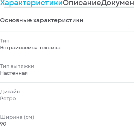
Характеристики
Описание
Докумен
информационные
у
вас
материалы
есть
Отправить
аккаунт
Основные характеристики
Тип
Встраиваемая техника
Тип вытяжки
Настенная
Дизайн
Ретро
Ширина (см)
90