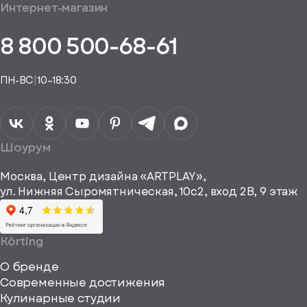
общим
Интернет-магазин
аказ
Получить
аказа.
туплении
E-mail*
пешно
помощь
8 800 500-68-61
Понятно,
в
здан
подборе
спасибо
Понятно,
аналога
Я даю своё
ПН-ВС
|
10–18:30
согласие на
Телефон*
Отправить
спасибо
обработку
персональных
данных
Я согласен
получать
a="64"
Шоурум
рекламные и
height="64"
информационные
Москва, Центр дизайна «ARTPLAY»,
viewBox="0
материалы
ул. Нижняя Сыромятническая, 10с2, вход 2B, 9 этаж
одписаться
0
64
64"
Körting
fill="none"
О бренде
xmlns="http://www
Современные достижения
Кулинарные студии