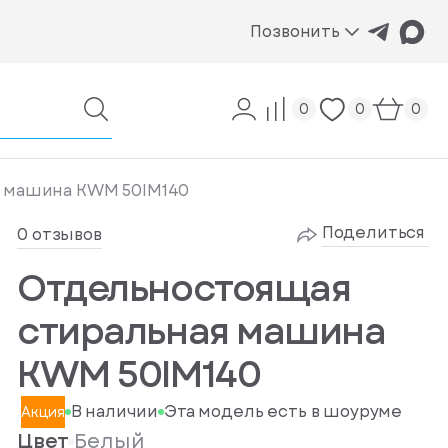
Позвонить
0
0
0
 машина KWM 50IM140
Поделиться
0 отзывов
Отдельностоящая
стиральная машина
KWM 50IM140
В наличии
Эта модель есть в шоуруме
Акция
Цвет
Белый