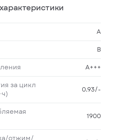
характеристики
A
B
бления
A+++
ия за цикл
0.93/-
⋅ч)
бляемая
1900
ка/отжим/