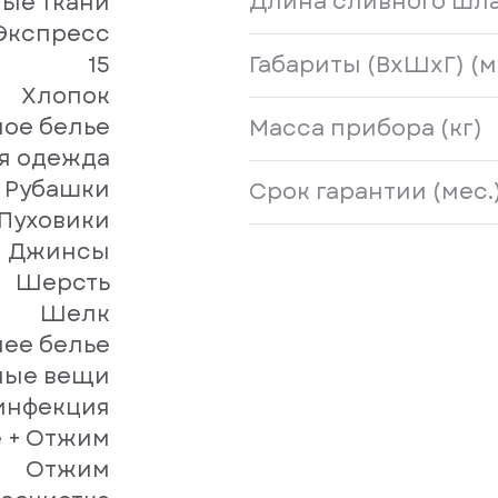
Длина сливного шла
ые ткани
Экспресс
15
Габариты (ВхШхГ) (м
Хлопок
ное белье
Масса прибора (кг)
я одежда
Рубашки
Срок гарантии (мес.
Пуховики
Джинсы
Шерсть
Шелк
ее белье
ные вещи
инфекция
 + Отжим
Отжим