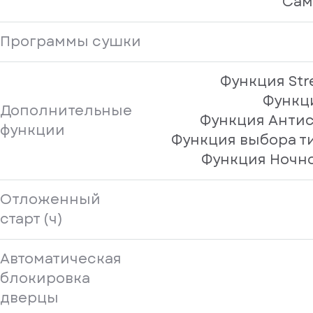
Сам
Программы сушки
Функция Str
Функц
Дополнительные
Функция Анти
функции
Функция выбора т
Функция Ночн
Отложенный
старт (ч)
Автоматическая
блокировка
дверцы