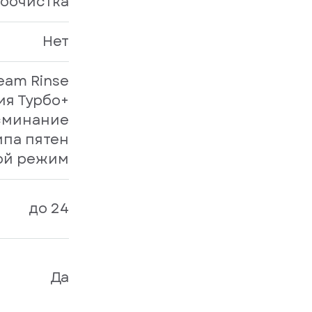
оочистка
Нет
eam Rinse
ия Турбо+
сминание
ипа пятен
ой режим
до 24
Да