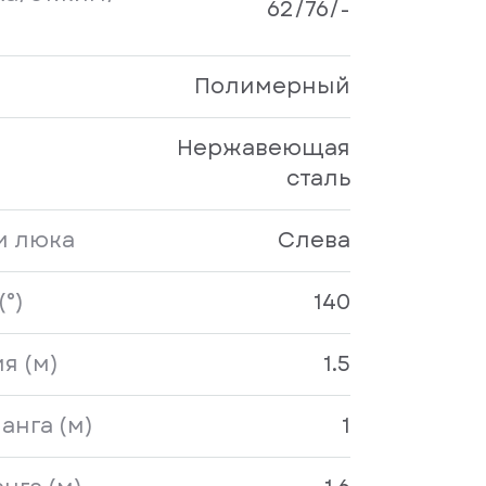
62/76/-
Полимерный
Нержавеющая
сталь
и люка
Слева
°)
140
я (м)
1.5
анга (м)
1