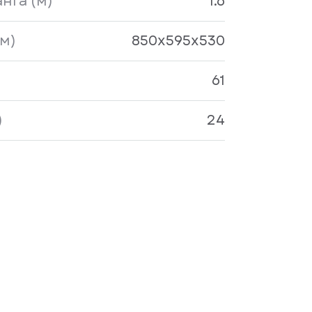
нга (м)
1.6
м)
850x595x530
61
)
24