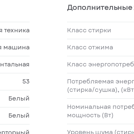
Дополнительные 
 техника
Класс стирки
я машина
Класс отжима
нтальная
Класс энергопотре
53
Потребляемая энерг
(стирка/сушка), (кВт
Белый
Номинальная потре
мощность (Вт)
Белый
Уровень шума (стир
ерторный