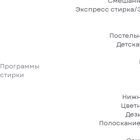
Смешанн
Экспресс стирка/
Постель
Детска
Программы
стирки
Нижн
Цвет
Дез
Полоскание