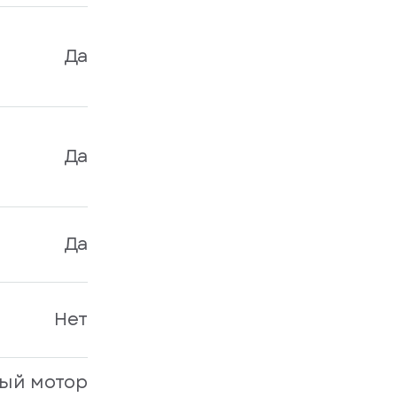
Да
Да
Да
Нет
ый мотор