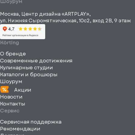
a="64"
Шоурум
рекламные и
height="64"
информационные
Москва, Центр дизайна «ARTPLAY»,
viewBox="0
материалы
ул. Нижняя Сыромятническая, 10с2, вход 2B, 9 этаж
одписаться
0
64
64"
Körting
fill="none"
О бренде
xmlns="http://www
Современные достижения
Кулинарные студии
Каталоги и брошюры
Шоурум
Акции
Новости
Контакты
Сервис
Сервисная поддержка
Рекомендации