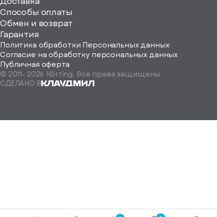
ерите
Доставка
Способы оплаты
ород
Обмен и возврат
Гарантия
Политика обработки Персональных данных
Согласие на обработку персональных данных
Публичная оферта
© 2011-
2026
Körting. Все права защищены
Определить
СДЕЛАНО В
автоматически
Москва
Санкт-
Петербург
Екатеринбург
Краснодар
Нижний
Новгород
Новосибирск
Ростов-
на-
Дону