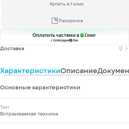
информационные
у
Купить в 1 клик
вас
материалы
есть
Отправить
аккаунт
Рассрочка
Оплатить частями в
с помощью
Доставка
Характеристики
Описание
Докумен
Основные характеристики
Тип
Встраиваемая техника