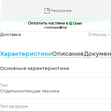
информационные
у
вас
материалы
есть
Рассрочка
Отправить
аккаунт
Оплатить частями в
с помощью
Доставка
Москва
Характеристики
Описание
Докумен
Основные характеристики
Тип
Отдельностоящая техника
Тип загрузки