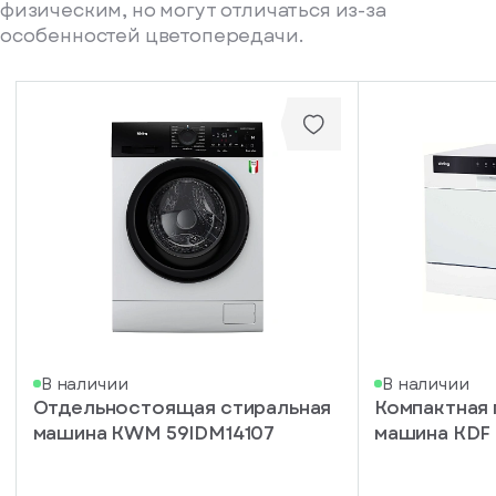
физическим, но могут отличаться из-за
особенностей цветопередачи.
писка
В наличии
В наличии
Отдельностоящая стиральная
Компактная
ступление
машина KWM 59IDM14107
машина KDF
ажите
ail, на
торый