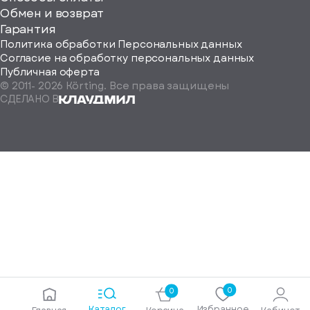
ород
Обмен и возврат
Гарантия
Политика обработки Персональных данных
Согласие на обработку персональных данных
Публичная оферта
© 2011-
2026
Körting. Все права защищены
Определить
СДЕЛАНО В
автоматически
Москва
Санкт-
Петербург
Екатеринбург
Краснодар
Нижний
Новгород
Новосибирск
Ростов-
на-
Дону
0
0
Самара
Каталог
Избранное