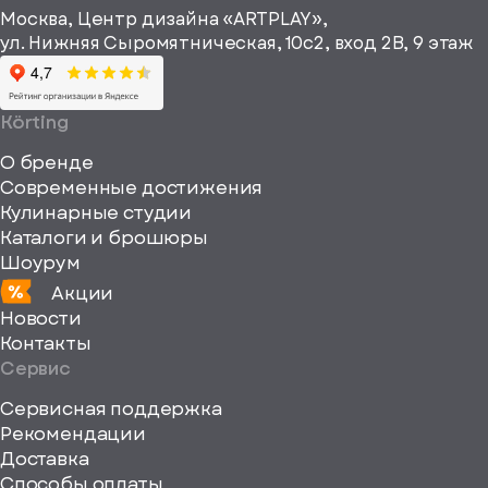
информационные
Москва, Центр дизайна «ARTPLAY»,
viewBox="0
материалы
ул. Нижняя Сыромятническая, 10с2, вход 2B, 9 этаж
одписаться
0
64
64"
Körting
fill="none"
О бренде
xmlns="http://www
Современные достижения
Кулинарные студии
Каталоги и брошюры
Шоурум
Акции
Новости
Контакты
Сервис
Сервисная поддержка
Рекомендации
ерите
Доставка
Способы оплаты