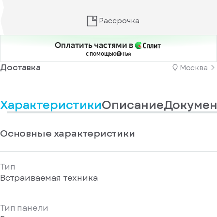
информационные
у
вас
материалы
есть
Рассрочка
Отправить
аккаунт
Оплатить частями в
с помощью
Доставка
Москва
Характеристики
Описание
Докумен
Основные характеристики
Тип
Встраиваемая техника
Тип панели