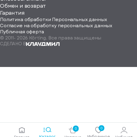
ород
Обмен и возврат
Гарантия
Политика обработки Персональных данных
Согласие на обработку персональных данных
Публичная оферта
© 2011-
2026
Körting. Все права защищены
Определить
СДЕЛАНО В
автоматически
Москва
Санкт-
Петербург
Екатеринбург
Краснодар
Нижний
Новгород
Новосибирск
Ростов-
на-
Дону
0
0
Самара
Каталог
Избранное