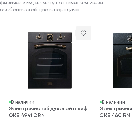
физическим, но могут отличаться из-за
особенностей цветопередачи.
писка
В наличии
В наличии
Электрический духовой шкаф
Электричес
ступление
OKB 4941 CRN
OKB 460 RN
ажите
ail, на
торый