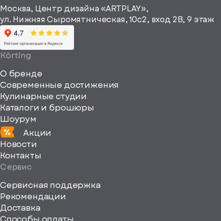
информационные
Москва, Центр дизайна «ARTPLAY»,
viewBox="0
материалы
ул. Нижняя Сыромятническая, 10с2, вход 2B, 9 этаж
одписаться
0
64
64"
Körting
fill="none"
О бренде
xmlns="http://www
Современные достижения
Кулинарные студии
Каталоги и брошюры
Шоурум
Акции
Новости
Контакты
Сервис
Сервисная поддержка
Рекомендации
ерите
Доставка
Способы оплаты