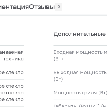
ментация
Отзывы
0
Дополнительные 
аиваемая
Входная мощность 
техника
(Вт)
е стекло
Выходная мощность
(Вт)
ое стекло
е стекло
Мощность гриля (Вт
ое стекло
Габариты (ВхШхГ) (м