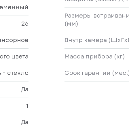
еменный
Размеры встраивани
26
(мм)
енсорное
Внутр камера (ШxГx
ого цвета
Масса прибора (кг)
 + стекло
Срок гарантии (мес.
Да
1
Да