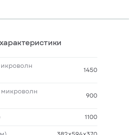
характеристики
микроволн
1450
 микроволн
900
)
1100
м)
382х594х370