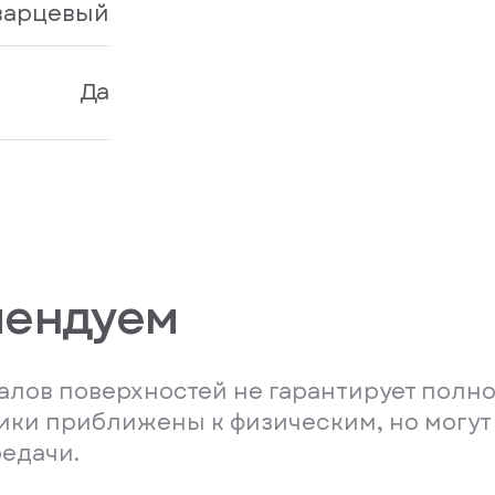
кварцевый
Да
мендуем
лов поверхностей не гарантирует полно
ники приближены к физическим, но могут
редачи.