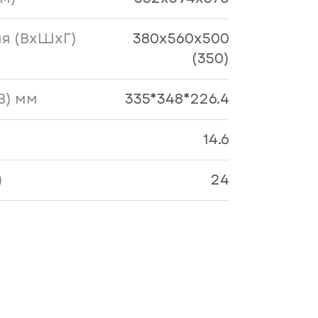
я (ВхШхГ)
380x560x500
(350)
В) мм
335*348*226.4
14.6
)
24