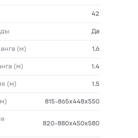
42
оды
Да
анга (м)
1.6
нга (м)
1.4
я (м)
1.5
м)
815-865x448х550
ия
820-880x450х580