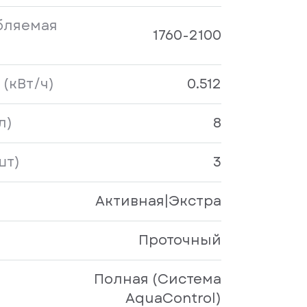
бляемая
1760-2100
(кВт/ч)
0.512
л)
8
шт)
3
Активная|Экстра
Проточный
Полная (Система
AquaControl)