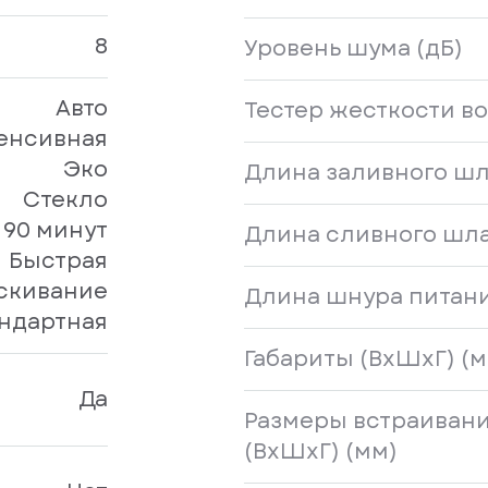
8
Уровень шума (дБ)
Авто
Тестер жесткости в
енсивная
Эко
Длина заливного шл
Стекло
90 минут
Длина сливного шла
Быстрая
скивание
Длина шнура питани
ндартная
Габариты (ВxШхГ) (м
Да
Размеры встраиван
(ВxШхГ) (мм)