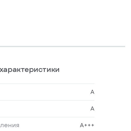
характеристики
A
A
бления
A+++