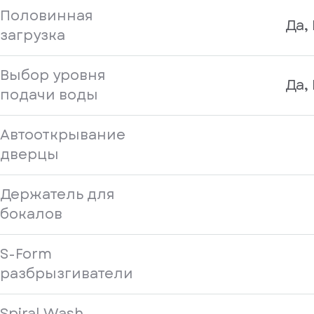
Половинная
Да,
загрузка
Выбор уровня
Да,
подачи воды
Автооткрывание
дверцы
Держатель для
бокалов
S-Form
разбрызгиватели
Spiral Wash