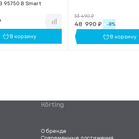
IB 95750 B Smart
53 490 ₽
₽
48 990 ₽
-8%
В корзину
В корзину
Körting
О бренде
Современные достижения