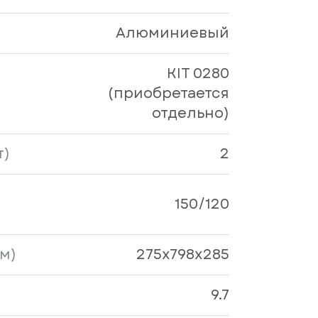
Алюминиевый
KIT 0280
(приобретается
отдельно)
т)
2
150/120
м)
275х798х285
9.7