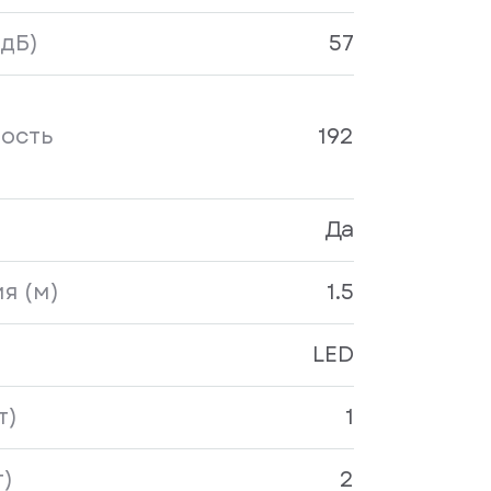
дБ)
57
ость
192
Да
я (м)
1.5
LED
т)
1
)
2