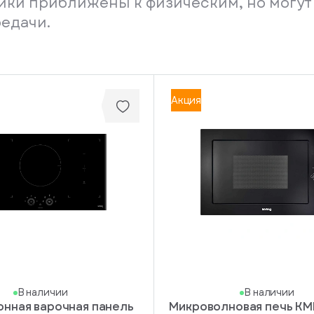
ники приближены к физическим, но могут
редачи.
Акция
В наличии
В наличии
онная варочная панель
Микроволновая печь KMI