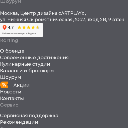
a="64"
Шоурум
рекламные и
height="64"
информационные
Москва, Центр дизайна «ARTPLAY»,
viewBox="0
материалы
ул. Нижняя Сыромятническая, 10с2, вход 2B, 9 этаж
одписаться
0
64
64"
Körting
fill="none"
О бренде
xmlns="http://www
Современные достижения
Кулинарные студии
Каталоги и брошюры
Шоурум
Акции
Новости
Контакты
Сервис
Сервисная поддержка
Рекомендации