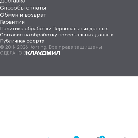
ерите
Доставка
Способы оплаты
ород
Обмен и возврат
Гарантия
Политика обработки Персональных данных
Согласие на обработку персональных данных
Публичная оферта
© 2011-
2026
Körting. Все права защищены
Определить
СДЕЛАНО В
автоматически
Москва
Санкт-
Петербург
Екатеринбург
Краснодар
Нижний
Новгород
Новосибирск
Ростов-
на-
Дону