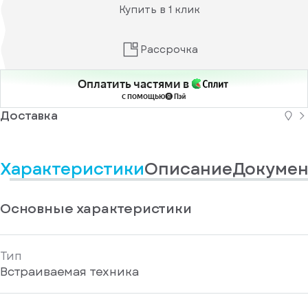
информационные
у
Купить в 1 клик
вас
материалы
есть
Отправить
аккаунт
Рассрочка
Оплатить частями в
с помощью
Доставка
Характеристики
Описание
Докумен
Основные характеристики
Тип
Встраиваемая техника