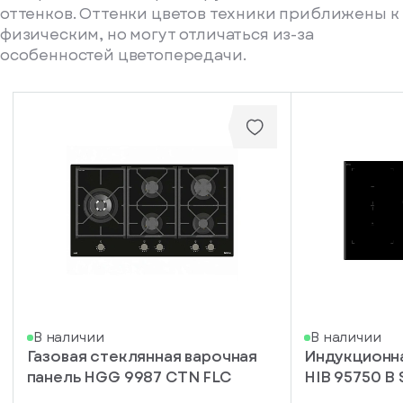
оттенков. Оттенки цветов техники приближены к
физическим, но могут отличаться из-за
особенностей цветопередачи.
писка
В наличии
В наличии
Газовая стеклянная варочная
Индукционна
ступление
панель HGG 9987 CTN FLC
HIB 95750 B
ажите