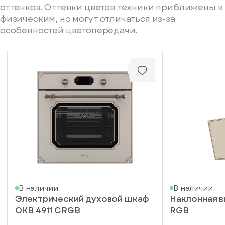
оттенков. Оттенки цветов техники приближены к
физическим, но могут отличаться из-за
особенностей цветопередачи.
писка
В наличии
В наличии
Электрический духовой шкаф
Наклонная 
ступление
OKB 4911 CRGB
RGB
ажите