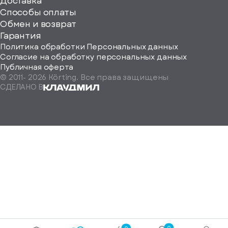
ерите
Доставка
Способы оплаты
ород
Обмен и возврат
Гарантия
Политика обработки Персональных данных
Согласие на обработку персональных данных
Публичная оферта
© 2011-
2026
Körting. Все права защищены
Определить
СДЕЛАНО В
автоматически
Москва
Санкт-
Петербург
Екатеринбург
Краснодар
Нижний
Новгород
Новосибирск
Ростов-
на-
Дону