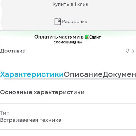
информационные
у
Купить в 1 клик
вас
материалы
есть
Отправить
аккаунт
Рассрочка
Оплатить частями в
с помощью
Доставка
Характеристики
Описание
Докумен
Основные характеристики
Тип
Встраиваемая техника