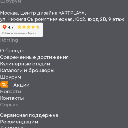
Шоурум
рекламные и
height="64"
информационные
Москва, Центр дизайна «ARTPLAY»,
viewBox="0
материалы
ул. Нижняя Сыромятническая, 10с2, вход 2B, 9 этаж
одписаться
0
64
64"
Körting
fill="none"
О бренде
xmlns="http://www
Современные достижения
Кулинарные студии
Каталоги и брошюры
Шоурум
Акции
Новости
Контакты
Сервис
Сервисная поддержка
Рекомендации