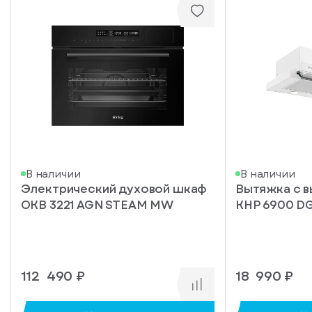
В наличии
В наличии
Электрический духовой шкаф
Вытяжка с 
писка
OKB 3221 AGN STEAM MW
KHP 6900 D
ступление
ажите
ail, на
торый
112 490 ₽
18 990 ₽
ужно
равить
упить