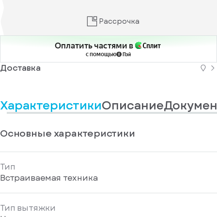
информационные
у
вас
материалы
есть
Отправить
Рассрочка
аккаунт
Оплатить частями в
с помощью
Доставка
Характеристики
Описание
Докумен
Основные характеристики
Тип
Встраиваемая техника
Тип вытяжки