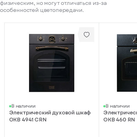
физическим, но могут отличаться из-за
особенностей цветопередачи.
писка
В наличии
В наличии
Электрический духовой шкаф
Электричес
ступление
OKB 4941 CRN
OKB 460 RN
ажите
ail, на