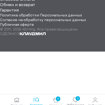
ород
Обмен и возврат
Гарантия
Политика обработки Персональных данных
Согласие на обработку персональных данных
Публичная оферта
© 2011-
2026
Körting. Все права защищены
Определить
СДЕЛАНО В
автоматически
Москва
Санкт-
Петербург
Екатеринбург
Краснодар
Нижний
Новгород
Новосибирск
Ростов-
на-
Дону
0
0
Самара
Каталог
Избранное