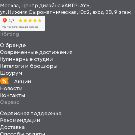
height="64"
информационные
Москва, Центр дизайна «ARTPLAY»,
viewBox="0
материалы
ул. Нижняя Сыромятническая, 10с2, вход 2B, 9 этаж
одписаться
0
64
64"
Körting
fill="none"
О бренде
xmlns="http://www
Современные достижения
Кулинарные студии
Каталоги и брошюры
Шоурум
Акции
Новости
Контакты
Сервис
Сервисная поддержка
Рекомендации
ерите
Доставка
Способы оплаты